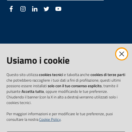
Facebook
Instagram
LinkedIn
Twitter
Youtube
Usiamo i cookie
Questo sito utilizza
cookies tecnici
e talvolta anche
cookies di terze parti
che potrebbero raccogliere i tuoi dati a fini di profilazione; questi ultimi
possono essere installati
solo con il tuo consenso esplicito
, tramite il
pulsante
Accetta tutto
, oppure modificando le tue preferenze.
Chiudendo il banner (con la X in alto a destra) verranno utilizzati solo i
cookies tecnici.
Per maggiori informazioni e per modificare le tue preferenze, puoi
consultare la nostra
Cookie Policy
.