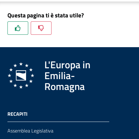
Questa pagina ti è stata utile?
Formazione
Notizie
ed
L'Europa in
eventi
Emilia-
Romagna
Partecipazione
Approfondimenti
RECAPITI
Assemblea Legislativa