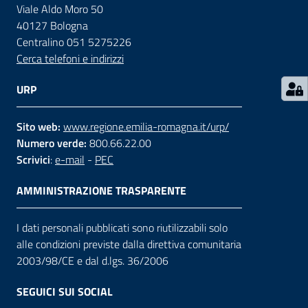
Viale Aldo Moro 50
40127 Bologna
Contatti
Centralino 051 5275226
Cerca telefoni e indirizzi
Seguici
URP
su
Sito web:
www.regione.emilia-romagna.it/urp/
Numero verde:
800.66.22.00
Scrivici
:
e-mail
-
PEC
AMMINISTRAZIONE TRASPARENTE
I dati personali pubblicati sono riutilizzabili solo
alle condizioni previste dalla direttiva comunitaria
2003/98/CE e dal d.lgs. 36/2006
SEGUICI SUI SOCIAL