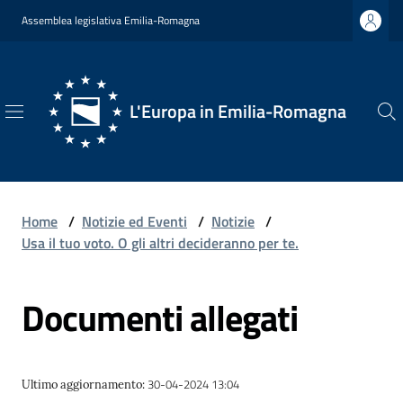
Vai al contenuto
Vai alla navigazione
Vai al footer
Assemblea legislativa Emilia-Romagna
L'Europa in Emilia-Romagna
L'Europa
in
Emilia-
Romagna
Home
/
Notizie ed Eventi
/
Notizie
/
Usa il tuo voto. O gli altri decideranno per te.
Documenti allegati
Chi
Siamo
30-04-2024 13:04
Ultimo aggiornamento
:
Opportunità