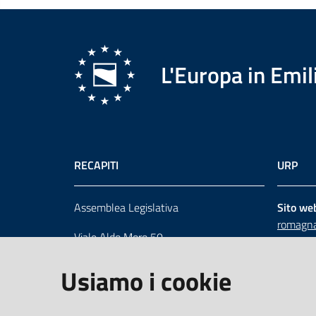
L'Europa in Em
RECAPITI
URP
Assemblea Legislativa
Sito we
romagna
Viale Aldo Moro 50
Numero 
40127 Bologna
Scrivici
Usiamo i cookie
Centralino 051 5275226
Cerca telefoni e indirizzi