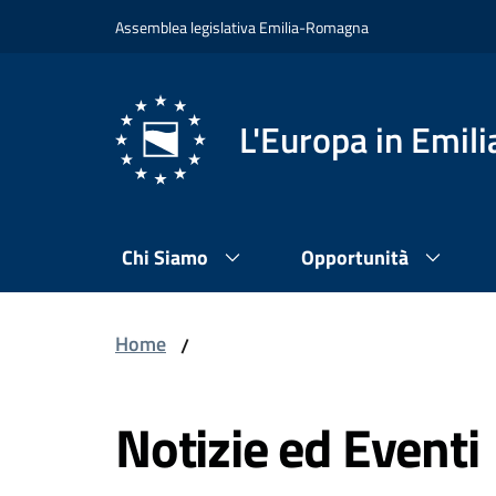
Vai al contenuto
Vai alla navigazione
Vai al footer
Assemblea legislativa Emilia-Romagna
L'Europa in Emi
Chi Siamo
Opportunità
Home
/
Notizie ed Eventi