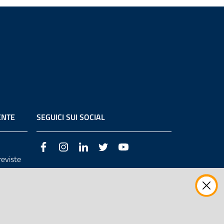
ENTE
SEGUICI SUI SOCIAL
Facebook
Instagram
LinkedIn
Twitter
Youtube
previste
3/98/CE