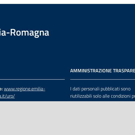
ilia-Romagna
AMMINISTRAZIONE TRASPAR
b:
www.regione.emilia-
I dati personali pubblicati sono
.it/urp/
riutilizzabili solo alle condizioni 
verde:
800.66.22.00
dalla direttiva comunitaria 200
:
e-mail
-
PEC
e dal d.lgs. 36/2006