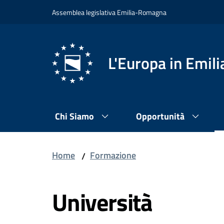
Vai al contenuto
Vai alla navigazione
Vai al footer
Assemblea legislativa Emilia-Romagna
L'Europa in Emi
Chi Siamo
Opportunità
Home
Formazione
/
Università