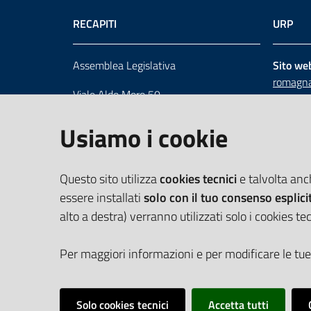
RECAPITI
URP
Assemblea Legislativa
Sito we
romagna
Viale Aldo Moro 50
Numero 
40127 Bologna
Scrivici
Usiamo i cookie
Centralino 051 5275226
Cerca telefoni e indirizzi
Questo sito utilizza
cookies tecnici
e talvolta an
essere installati
solo con il tuo consenso esplici
alto a destra) verranno utilizzati solo i cookies tec
Per maggiori informazioni e per modificare le tue
Solo cookies tecnici
Accetta tutti