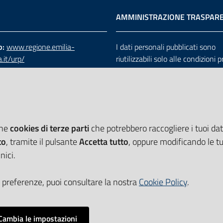
AMMINISTRAZIONE TRASPAR
b:
www.regione.emilia-
I dati personali pubblicati sono
.it/urp/
riutilizzabili solo alle condizioni 
verde:
800.66.22.00
dalla direttiva comunitaria 200
:
e-mail
-
PEC
e dal d.lgs. 36/2006
che
cookies di terze parti
che potrebbero raccogliere i tuoi dati
to
, tramite il pulsante
Accetta tutto
, oppure modificando le tu
nici.
 preferenze, puoi consultare la nostra
Cookie Policy
.
Cambia le impostazioni