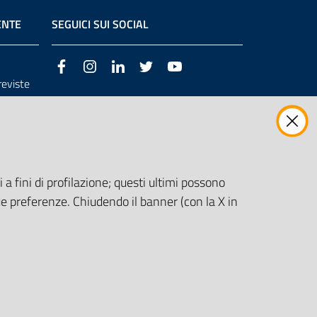
ENTE
SEGUICI SUI SOCIAL
Facebook
Instagram
LinkedIn
Twitter
Youtube
previste
3/98/CE
 a fini di profilazione; questi ultimi possono
e preferenze. Chiudendo il banner (con la X in