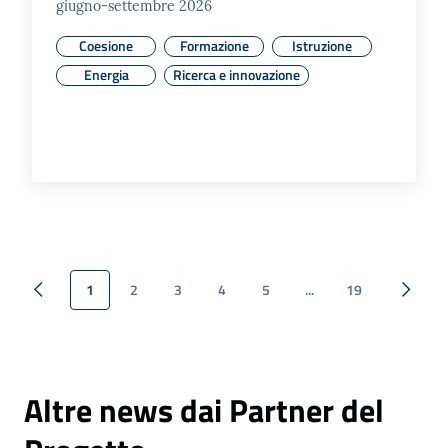
giugno-settembre 2026
Coesione
Formazione
Istruzione
Energia
Ricerca e innovazione
1
2
3
4
5
...
19
Pagina precedente
Pagina successiva
Pagina
Altre news dai Partner del