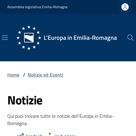
Vai al contenuto
Vai alla navigazione
Vai al footer
Assemblea legislativa Emilia-Romagna
L'Europa in Emilia-Romagna
L'Europa
in
Emilia-
Romagna
Home
/
Notizie ed Eventi
Notizie
Chi
Siamo
Qui puoi trovare tutte le notizie dell'Europa in Emilia-
Romagna.
Opportunità