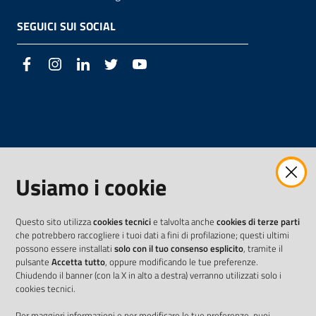
SEGUICI SUI SOCIAL
Facebook
Instagram
LinkedIn
Twitter
Youtube
Usiamo i cookie
Questo sito utilizza
cookies tecnici
e talvolta anche
cookies di terze parti
che potrebbero raccogliere i tuoi dati a fini di profilazione; questi ultimi
possono essere installati
solo con il tuo consenso esplicito
, tramite il
pulsante
Accetta tutto
, oppure modificando le tue preferenze.
Chiudendo il banner (con la X in alto a destra) verranno utilizzati solo i
cookies tecnici.
Per maggiori informazioni e per modificare le tue preferenze, puoi