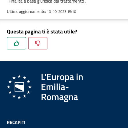
“Finalità e base giuridica del trattamento”.
10-10-2023 15:10
Ultimo aggiornamento
:
Questa pagina ti è stata utile?
L'Europa in
Emilia-
Romagna
RECAPITI