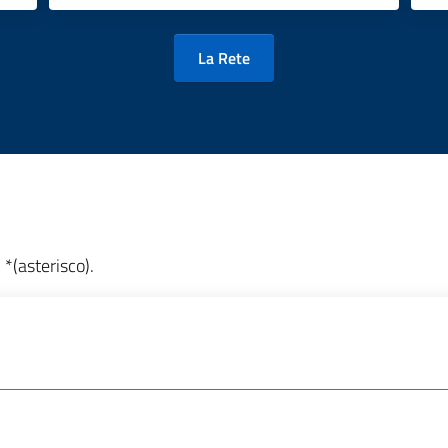
La Rete
*(asterisco).