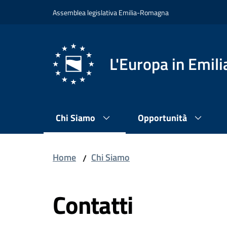
Vai al contenuto
Vai alla navigazione
Vai al footer
Assemblea legislativa Emilia-Romagna
L'Europa in Emi
Chi Siamo
Opportunità
Home
Chi Siamo
/
Contatti