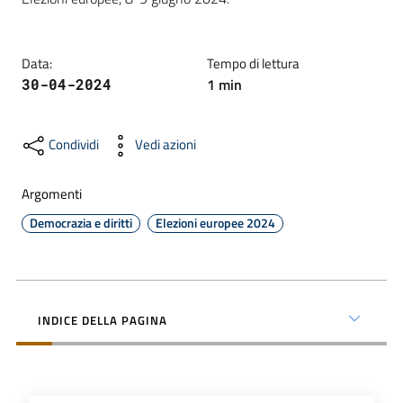
Data
:
Tempo di lettura
Formazione
1
min
30-04-2024
Notizie
Condividi
Vedi azioni
ed
eventi
Argomenti
Democrazia e diritti
Elezioni europee 2024
Partecipazione
INDICE DELLA PAGINA
Approfondimenti