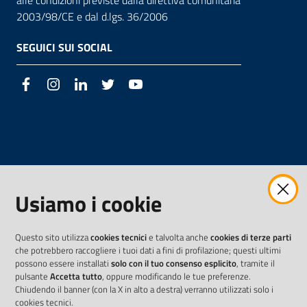
alle condizioni previste dalla direttiva comunitaria
2003/98/CE e dal d.lgs. 36/2006
SEGUICI SUI SOCIAL
Facebook
Instagram
LinkedIn
Twitter
Youtube
Usiamo i cookie
Questo sito utilizza
cookies tecnici
e talvolta anche
cookies di terze parti
che potrebbero raccogliere i tuoi dati a fini di profilazione; questi ultimi
possono essere installati
solo con il tuo consenso esplicito
, tramite il
pulsante
Accetta tutto
, oppure modificando le tue preferenze.
Chiudendo il banner (con la X in alto a destra) verranno utilizzati solo i
cookies tecnici.