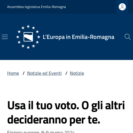
Vai al contenuto
Vai alla navigazione
Vai al footer
Assemblea legislativa Emilia-Romagna
L'Europa in Emilia-Romagna
L'Europa
in
Emilia-
Romagna
Home
/
Notizie ed Eventi
/
Notizie
Usa il tuo voto. O gli altri
Chi
Salta al contenuto
Siamo
decideranno per te.
Opportunità
Elezioni europee, 8-9 giugno 2024.