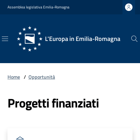
Vai al contenuto
Vai alla navigazione
Vai al footer
Assemblea legislativa Emilia-Romagna
L'Europa in Emilia-Romagna
L'Europa
in
Emilia-
Romagna
Home
/
Opportunità
Progetti finanziati
Chi
Siamo
Opportunità