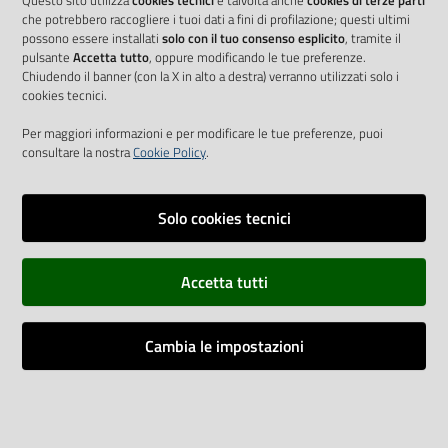
Questo sito utilizza
cookies tecnici
e talvolta anche
cookies di terze parti
che potrebbero raccogliere i tuoi dati a fini di profilazione; questi ultimi
possono essere installati
solo con il tuo consenso esplicito
, tramite il
pulsante
Accetta tutto
, oppure modificando le tue preferenze.
Chiudendo il banner (con la X in alto a destra) verranno utilizzati solo i
cookies tecnici.
Per maggiori informazioni e per modificare le tue preferenze, puoi
consultare la nostra
Cookie Policy
.
Solo cookies tecnici
Vai alla pagina
Accetta tutti
Cookie Policy
Privacy policy
Cambia le impostazioni
Dichiarazione di accessibilità
Impostazioni cookie