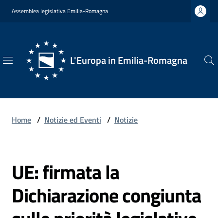
Vai al contenuto
Vai alla navigazione
Vai al footer
Assemblea legislativa Emilia-Romagna
L'Europa in Emilia-Romagna
L'Europa
in
Emilia-
Romagna
Home
/
Notizie ed Eventi
/
Notizie
UE: firmata la
Chi
Salta al contenuto
Siamo
Dichiarazione congiunta
Opportunità