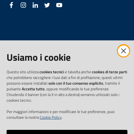
Facebook
Instagram
LinkedIn
Twitter
Youtube
Usiamo i cookie
Questo sito utilizza
cookies tecnici
e talvolta anche
cookies di terze parti
che potrebbero raccogliere i tuoi dati a fini di profilazione; questi ultimi
possono essere installati
solo con il tuo consenso esplicito
, tramite il
pulsante
Accetta tutto
, oppure modificando le tue preferenze.
Chiudendo il banner (con la X in alto a destra) verranno utilizzati solo i
cookies tecnici.
Per maggiori informazioni e per modificare le tue preferenze, puoi
consultare la nostra
Cookie Policy
.