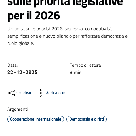
sulle priorità legislative
per il 2026
Formazione
UE unita sulle priorità 2026: sicurezza, competitività, 
semplificazione e nuovo bilancio per rafforzare democrazia e 
ruolo globale.
Notizie
ed
eventi
Data
:
Tempo di lettura
3
min
22-12-2025
Partecipazione
Condividi
Vedi azioni
Argomenti
Approfondimenti
Cooperazione Internazionale
Democrazia e diritti