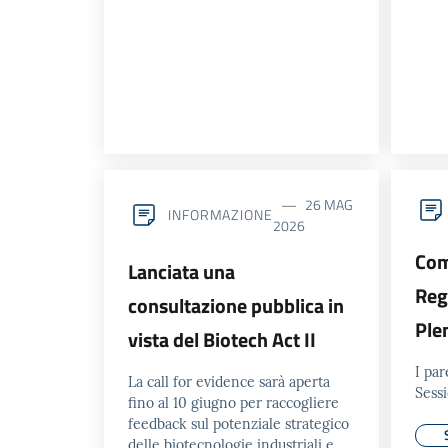
26 MAG
INFORMAZIONE
2026
Com
Lanciata una
Reg
consultazione pubblica in
Ple
vista del Biotech Act II
I par
La call for evidence sarà aperta
Sessi
fino al 10 giugno per raccogliere
feedback sul potenziale strategico
delle biotecnologie industriali e