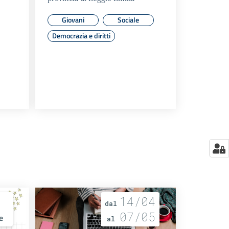
Giovani
Sociale
Democrazia e diritti
14/04
dal
07/05
e
al