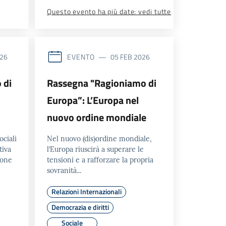
Questo evento ha più date: vedi tutte
EVENTO
026
05 FEB 2026
 di
Rassegna "Ragioniamo di
Europa”: L’Europa nel
nuovo ordine mondiale
ociali
Nel nuovo (dis)ordine mondiale,
tiva
l’Europa riuscirà a superare le
ione
tensioni e a rafforzare la propria
sovranità...
Relazioni Internazionali
Democrazia e diritti
Sociale