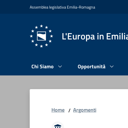
Vai al contenuto
Vai alla navigazione
Vai al footer
Assemblea legislativa Emilia-Romagna
L'Europa in Emi
Chi Siamo
Opportunità
Home
Argomenti
/