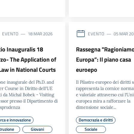
EVENTO
EVENTO
18 MAR 2026
05 MAR 2
tio Inauguralis 18
Rassegna "Ragioniamo
zo- The Application of
Europa”: Il piano casa
Law in National Courts
euroepo
one inaugurale del Ph.D. and
Il Pilastro europeo dei diritti s
r Course in Diritto dell'UE
rappresenta la cornice norma
i da Michal Bobek - Visiting
e valoriale attraverso cui l’Un
ssor presso il Dipartimento di
europea mira a rafforzare la
isprudenza
dimensione sociale...
erca e innovazione
Democrazia e diritti
truzione
Giovani
Sociale