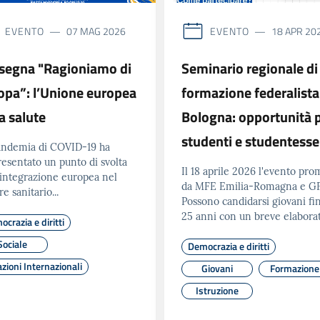
EVENTO
EVENTO
07 MAG 2026
18 APR 20
segna "Ragioniamo di
Seminario regionale di
opa”: l’Unione europea
formazione federalista
a salute
Bologna: opportunità 
studenti e studentesse
andemia di COVID-19 ha
esentato un punto di svolta
Il 18 aprile 2026 l'evento pr
’integrazione europea nel
da MFE Emilia-Romagna e G
re sanitario...
Possono candidarsi giovani fi
25 anni con un breve elaborat
crazia e diritti
Sociale
Democrazia e diritti
zioni Internazionali
Giovani
Formazione
Istruzione