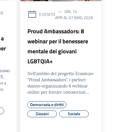
DAL
14
26
EVENTO
APR
AL
07 MAG
2026
Proud Ambassadors: 8
 a
webinar per il benessere
per
mentale dei giovani
LGBTQIA+
omosso
Nell'ambito del progetto Erasmus+
FE.
"Proud Ambassadors", i partner
no a
stanno organizzando 8 webinar
o.
online per fornire conoscenze...
Democrazia e diritti
Giovani
Sociale