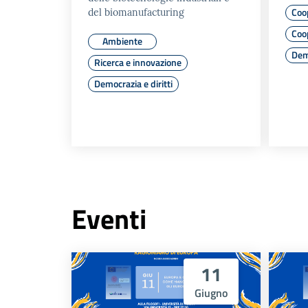
Coop
del biomanufacturing
Coo
Ambiente
Demo
Ricerca e innovazione
Democrazia e diritti
Eventi
11
Giugno