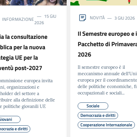
15 GIU
NOVITÀ
3 GIU 2026
INFORMAZIONE
2026
Il Semestre europeo e i
ia la consultazione
Pacchetto di Primaver
blica per la nuova
2026
ategia UE per la
ventù post-2027
Il semestre europeo è il
meccanismo annuale dell'Un
europea per il coordinament
ommissione europea invita
delle politiche economiche, fis
ni, organizzazioni e
occupazionali e sociali...
holder del settore a
ibuire alla definizione delle
Sociale
e politiche giovanili UE
Democrazia e diritti
Giovani
Cooperazione Internazionale
crazia e diritti