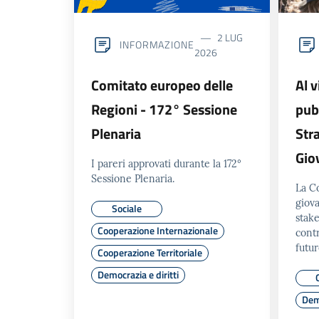
2 LUG
INFORMAZIONE
2026
Comitato europeo delle
Al v
Regioni - 172° Sessione
pub
Plenaria
Str
Gio
I pareri approvati durante la 172°
Sessione Plenaria.
La C
giova
Sociale
stake
Cooperazione Internazionale
contr
futur
Cooperazione Territoriale
Democrazia e diritti
Demo