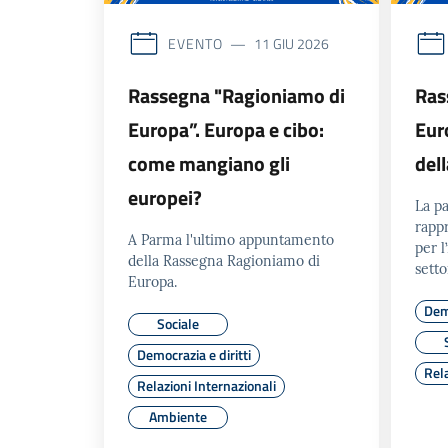
EVENTO
11 GIU 2026
Rassegna "Ragioniamo di
Ras
Europa”. Europa e cibo:
Eur
come mangiano gli
dell
europei?
La p
rappr
A Parma l'ultimo appuntamento
per l
della Rassegna Ragioniamo di
setto
Europa.
Demo
Sociale
Democrazia e diritti
Rela
Relazioni Internazionali
Ambiente