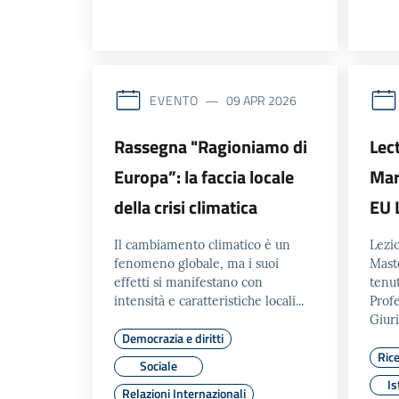
EVENTO
09 APR 2026
Rassegna "Ragioniamo di
Lec
Europa”: la faccia locale
Mar
della crisi climatica
EU 
Il cambiamento climatico è un
Lezi
fenomeno globale, ma i suoi
Maste
effetti si manifestano con
tenut
intensità e caratteristiche locali...
Profe
Giur
Democrazia e diritti
Ric
Sociale
Is
Relazioni Internazionali