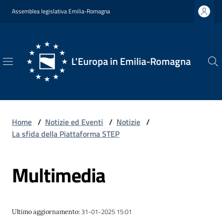
Vai al contenuto
Vai alla navigazione
Vai al footer
Assemblea legislativa Emilia-Romagna
L'Europa in Emilia-Romagna
L'Europa
in
Emilia-
Romagna
Home
/
Notizie ed Eventi
/
Notizie
/
La sfida della Piattaforma STEP
Multimedia
Chi
Siamo
31-01-2025 15:01
Ultimo aggiornamento
:
Opportunità