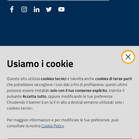
Facebook
Instagram
LinkedIn
Twitter
Youtube
Usiamo i cookie
Questo sito utilizza
cookies tecnici
e talvolta anche
cookies di terze parti
che potrebbero raccogliere i tuoi dati a fini di profilazione; questi ultimi
possono essere installati
solo con il tuo consenso esplicito
, tramite il
pulsante
Accetta tutto
, oppure modificando le tue preferenze.
Chiudendo il banner (con la X in alto a destra) verranno utilizzati solo i
cookies tecnici.
Per maggiori informazioni e per modificare le tue preferenze, puoi
consultare la nostra
Cookie Policy
.