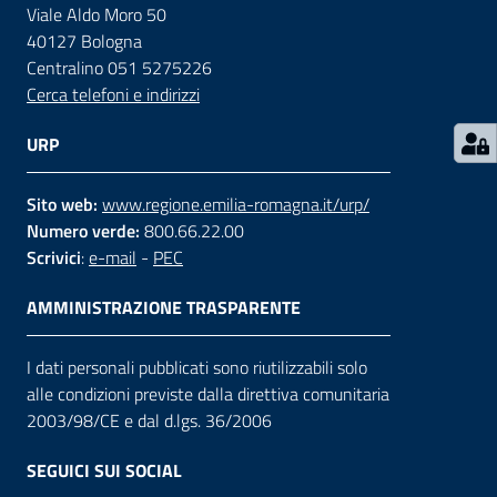
Viale Aldo Moro 50
40127 Bologna
Contatti
Centralino 051 5275226
Cerca telefoni e indirizzi
Seguici
URP
su
Sito web:
www.regione.emilia-romagna.it/urp/
Numero verde:
800.66.22.00
Scrivici
:
e-mail
-
PEC
AMMINISTRAZIONE TRASPARENTE
I dati personali pubblicati sono riutilizzabili solo
alle condizioni previste dalla direttiva comunitaria
2003/98/CE e dal d.lgs. 36/2006
SEGUICI SUI SOCIAL