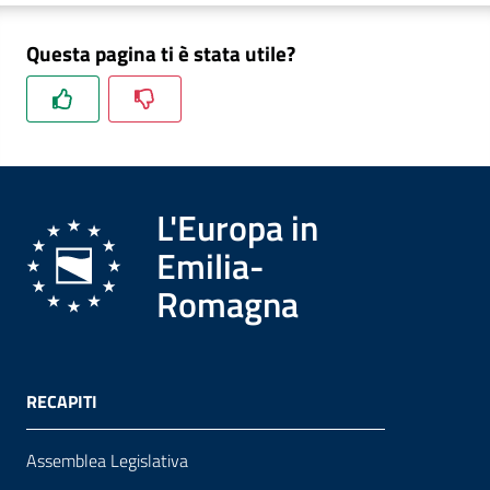
Questa pagina ti è stata utile?
Formazione
Notizie
ed
L'Europa in
eventi
Emilia-
Romagna
Partecipazione
Approfondimenti
RECAPITI
Assemblea Legislativa