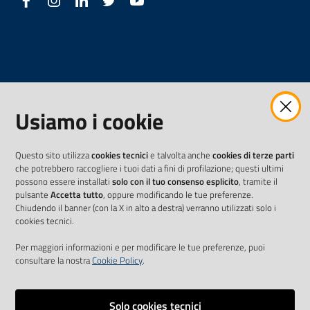
Facebook
Instagram
LinkedIn
Twitter
Youtube
Usiamo i cookie
Questo sito utilizza
cookies tecnici
e talvolta anche
cookies di terze parti
che potrebbero raccogliere i tuoi dati a fini di profilazione; questi ultimi
possono essere installati
solo con il tuo consenso esplicito
, tramite il
pulsante
Accetta tutto
, oppure modificando le tue preferenze.
Chiudendo il banner (con la X in alto a destra) verranno utilizzati solo i
cookies tecnici.
Per maggiori informazioni e per modificare le tue preferenze, puoi
consultare la nostra
Cookie Policy
.
Solo cookies tecnici