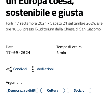
un’Europa coesa,
sostenibile e giusta
Formazione
Forlì, 17 settembre 2024 - Sabato 21 settembre 2024, alle 
ore 16:30, presso l’Auditorium della Chiesa di San Giacomo.
Notizie
ed
Data
:
Tempo di lettura
eventi
3
min
17-09-2024
Condividi
Vedi azioni
Partecipazione
Argomenti
Approfondimenti
Democrazia e diritti
Cultura
Sociale