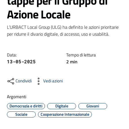
tappe per il Gruppo di
Azione Locale
Formazione
L’URBACT Local Group (ULG) ha definito le azioni prioritarie

per ridurre il divario digitale, di accesso, uso e usabilità.
Notizie
ed
Data
:
Tempo di lettura
eventi
2
min
13-05-2025
Condividi
Vedi azioni
Partecipazione
Argomenti
Approfondimenti
Democrazia e diritti
Digitale
Giovani
Sociale
Cooperazione Internazionale