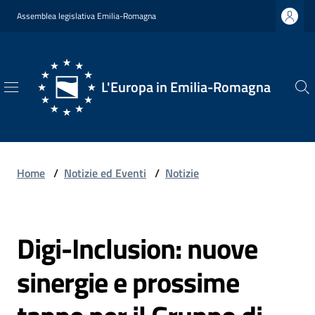
Vai al contenuto
Vai alla navigazione
Vai al footer
Assemblea legislativa Emilia-Romagna
L'Europa in Emilia-Romagna
L'Europa
in
Emilia-
Romagna
Home
/
Notizie ed Eventi
/
Notizie
Digi-Inclusion: nuove
Chi
Salta al contenuto
Siamo
sinergie e prossime
Opportunità