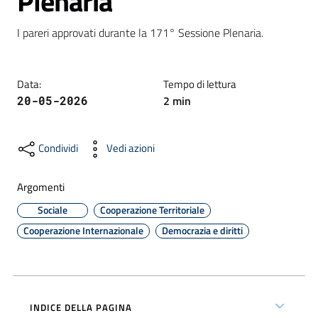
Plenaria
I pareri approvati durante la 171° Sessione Plenaria.
Formazione
Data
:
Tempo di lettura
2
min
20-05-2026
Notizie
ed
eventi
Condividi
Vedi azioni
Argomenti
Partecipazione
Sociale
Cooperazione Territoriale
Cooperazione Internazionale
Democrazia e diritti
Approfondimenti
INDICE DELLA PAGINA