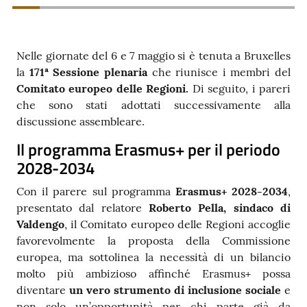
Contatti
Nelle giornate del 6 e 7 maggio si è tenuta a Bruxelles
la
171ª Sessione plenaria
che riunisce i membri del
Seguici
Comitato europeo delle Regioni.
Di seguito, i pareri
su
che sono stati adottati successivamente alla
discussione assembleare.
Il programma Erasmus+ per il periodo
2028-2034
Con il parere sul programma
Erasmus+ 2028-2034
,
presentato dal relatore
Roberto Pella, sindaco di
Valdengo
, il Comitato europeo delle Regioni accoglie
favorevolmente la proposta della Commissione
europea, ma sottolinea la necessità di un bilancio
molto più ambizioso affinché Erasmus+ possa
diventare
un
vero strumento di inclusione sociale
e
non solo un’opportunità per chi parte già da