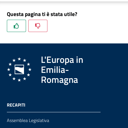
Questa pagina ti è stata utile?
Formazione
Notizie
ed
L'Europa in
eventi
Emilia-
Romagna
Partecipazione
Approfondimenti
RECAPITI
Assemblea Legislativa