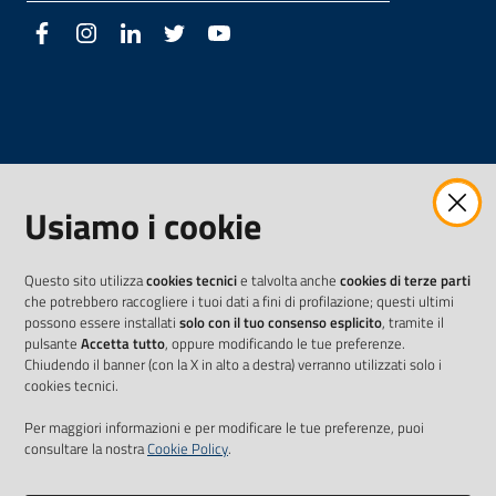
Facebook
Instagram
LinkedIn
Twitter
Youtube
Usiamo i cookie
Questo sito utilizza
cookies tecnici
e talvolta anche
cookies di terze parti
che potrebbero raccogliere i tuoi dati a fini di profilazione; questi ultimi
possono essere installati
solo con il tuo consenso esplicito
, tramite il
pulsante
Accetta tutto
, oppure modificando le tue preferenze.
Chiudendo il banner (con la X in alto a destra) verranno utilizzati solo i
cookies tecnici.
Per maggiori informazioni e per modificare le tue preferenze, puoi
consultare la nostra
Cookie Policy
.