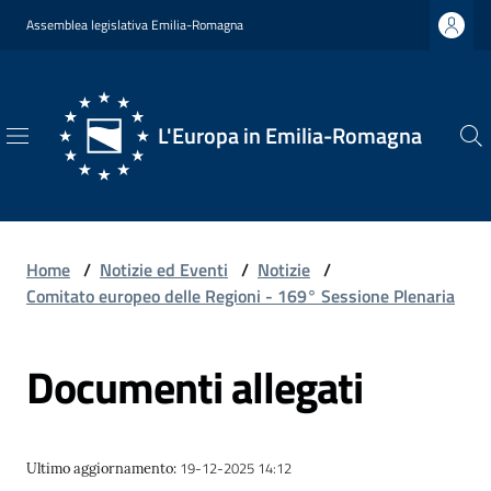
Vai al contenuto
Vai alla navigazione
Vai al footer
Assemblea legislativa Emilia-Romagna
L'Europa in Emilia-Romagna
L'Europa
in
Emilia-
Romagna
Home
/
Notizie ed Eventi
/
Notizie
/
Comitato europeo delle Regioni - 169° Sessione Plenaria
Documenti allegati
Chi
Siamo
19-12-2025 14:12
Ultimo aggiornamento
:
Opportunità