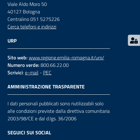
Viale Aldo Moro 50
40127 Bologna
Contatti
Centralino 051 5275226
Cerca telefoni e indirizzi
Seguici
URP
su
Sito web:
www.regione.emilia-romagna.it/urp/
Numero verde:
800.66.22.00
Scrivici
:
e-mail
-
PEC
AMMINISTRAZIONE TRASPARENTE
I dati personali pubblicati sono riutilizzabili solo
alle condizioni previste dalla direttiva comunitaria
2003/98/CE e dal d.lgs. 36/2006
SEGUICI SUI SOCIAL