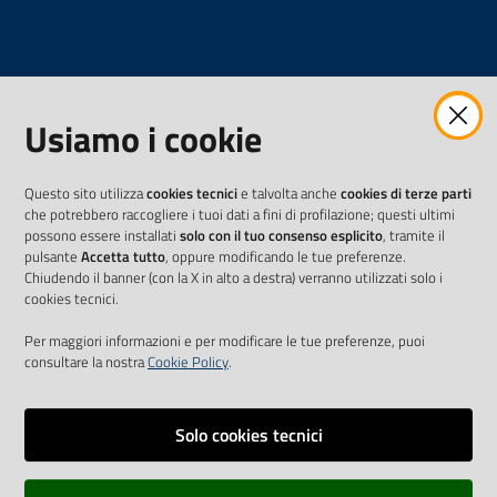
Usiamo i cookie
Questo sito utilizza
cookies tecnici
e talvolta anche
cookies di terze parti
che potrebbero raccogliere i tuoi dati a fini di profilazione; questi ultimi
possono essere installati
solo con il tuo consenso esplicito
, tramite il
pulsante
Accetta tutto
, oppure modificando le tue preferenze.
Chiudendo il banner (con la X in alto a destra) verranno utilizzati solo i
cookies tecnici.
Per maggiori informazioni e per modificare le tue preferenze, puoi
consultare la nostra
Cookie Policy
.
Solo cookies tecnici
Vai alla pagina