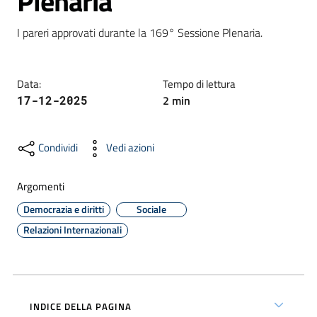
Plenaria
I pareri approvati durante la 169° Sessione Plenaria.
Formazione
Data
:
Tempo di lettura
2
min
17-12-2025
Notizie
ed
eventi
Condividi
Vedi azioni
Argomenti
Partecipazione
Democrazia e diritti
Sociale
Relazioni Internazionali
Approfondimenti
INDICE DELLA PAGINA