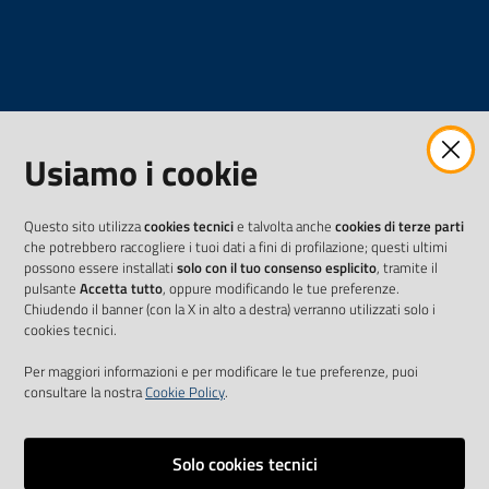
Usiamo i cookie
Questo sito utilizza
cookies tecnici
e talvolta anche
cookies di terze parti
che potrebbero raccogliere i tuoi dati a fini di profilazione; questi ultimi
possono essere installati
solo con il tuo consenso esplicito
, tramite il
pulsante
Accetta tutto
, oppure modificando le tue preferenze.
Chiudendo il banner (con la X in alto a destra) verranno utilizzati solo i
cookies tecnici.
Per maggiori informazioni e per modificare le tue preferenze, puoi
consultare la nostra
Cookie Policy
.
Solo cookies tecnici