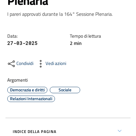
Plenaria
I pareri approvati durante la 164° Sessione Plenaria.
Formazione
Data
:
Tempo di lettura
2
min
27-03-2025
Notizie
ed
eventi
Condividi
Vedi azioni
Argomenti
Partecipazione
Democrazia e diritti
Sociale
Relazioni Internazionali
Approfondimenti
INDICE DELLA PAGINA