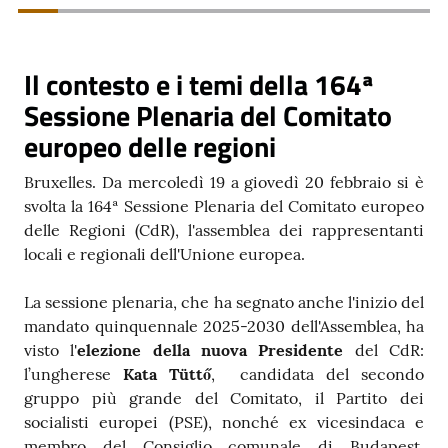
Contatti
Il contesto e i temi della 164ª
Sessione Plenaria del Comitato
Seguici
europeo delle regioni
su
Bruxelles. Da mercoledì 19 a giovedì 20 febbraio si è
svolta la 164ª Sessione Plenaria del Comitato europeo
delle Regioni (CdR), l'assemblea dei rappresentanti
locali e regionali dell'Unione europea.
La sessione plenaria, che ha segnato anche l'inizio del
mandato quinquennale 2025-2030 dell'Assemblea, ha
visto l'
elezione della nuova
Presidente
del CdR:
l’ungherese
Kata Tüttő
, candidata del secondo
gruppo più grande del Comitato, il Partito dei
socialisti europei (PSE), nonché ex vicesindaca e
membro del Consiglio comunale di Budapest,