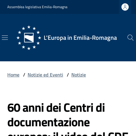
Vai al contenuto
Vai alla navigazione
Vai al footer
Assemblea legislativa Emilia-Romagna
L'Europa in Emilia-Romagna
L'Europa
in
Emilia-
Romagna
Home
/
Notizie ed Eventi
/
Notizie
60 anni dei Centri di
Chi
Salta al contenuto
Siamo
documentazione
Opportunità