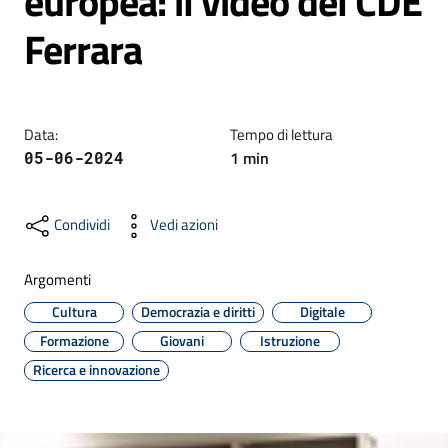
europea: il video del CDE
Ferrara
Formazione
Data
:
Tempo di lettura
Notizie
1
min
05-06-2024
ed
eventi
Condividi
Vedi azioni
Argomenti
Partecipazione
Cultura
Democrazia e diritti
Digitale
Formazione
Giovani
Istruzione
Approfondimenti
Ricerca e innovazione