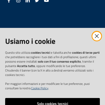
Facebook
Instagram
LinkedIn
Twitter
Youtube
Usiamo i cookie
Questo sito utilizza
cookies tecnici
e talvolta anche
cookies di terze parti
che potrebbero raccogliere i tuoi dati a fini di profilazione; questi ultimi
possono essere installati
solo con il tuo consenso esplicito
, tramite il
pulsante
Accetta tutto
, oppure modificando le tue preferenze.
Chiudendo il banner (con la X in alto a destra) verranno utilizzati solo i
cookies tecnici.
Per maggiori informazioni e per modificare le tue preferenze, puoi
consultare la nostra
Cookie Policy
.
Solo cookies tecnici