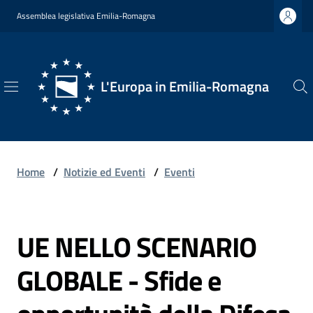
Vai al contenuto
Vai alla navigazione
Vai al footer
Assemblea legislativa Emilia-Romagna
L'Europa in Emilia-Romagna
L'Europa
in
Emilia-
Romagna
Home
/
Notizie ed Eventi
/
Eventi
UE NELLO SCENARIO
Chi
Salta al contenuto
Siamo
GLOBALE - Sfide e
Opportunità