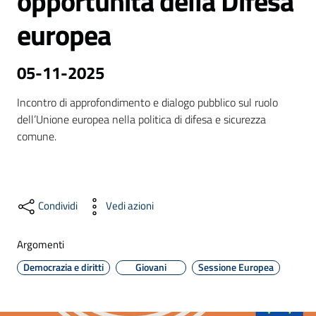
opportunità della Difesa
europea
Formazione
05-11-2025
Incontro di approfondimento e dialogo pubblico sul ruolo 
Notizie
dell’Unione europea nella politica di difesa e sicurezza 
ed
eventi
Partecipazione
Condividi
Vedi azioni
Argomenti
Approfondimenti
Democrazia e diritti
Giovani
Sessione Europea