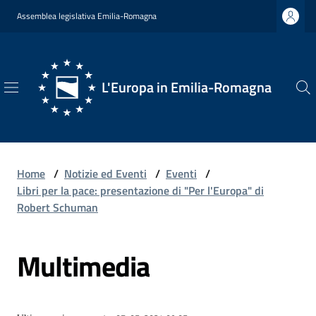
Vai al contenuto
Vai alla navigazione
Vai al footer
Assemblea legislativa Emilia-Romagna
L'Europa in Emilia-Romagna
L'Europa
in
Emilia-
Romagna
Home
/
Notizie ed Eventi
/
Eventi
/
Libri per la pace: presentazione di "Per l'Europa" di
Robert Schuman
Chi
Multimedia
Siamo
Opportunità