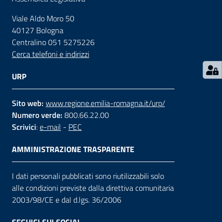
Viale Aldo Moro 50
Contatti
40127 Bologna
Centralino 051 5275226
Cerca telefoni e indirizzi
Seguici
su
URP
Sito web:
www.regione.emilia-romagna.it/urp/
Numero verde:
800.66.22.00
Scrivici
:
e-mail
-
PEC
AMMINISTRAZIONE TRASPARENTE
I dati personali pubblicati sono riutilizzabili solo
alle condizioni previste dalla direttiva comunitaria
2003/98/CE e dal d.lgs. 36/2006