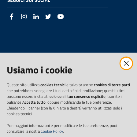
SEGUICI SUI SOCIAL
Facebook
Instagram
LinkedIn
Twitter
Youtube
Usiamo i cookie
Questo sito utilizza
cookies tecnici
e talvolta anche
cookies di terze parti
che potrebbero raccogliere i tuoi dati a fini di profilazione; questi ultimi
possono essere installati
solo con il tuo consenso esplicito
, tramite il
pulsante
Accetta tutto
, oppure modificando le tue preferenze.
Chiudendo il banner (con la X in alto a destra) verranno utilizzati solo i
cookies tecnici.
Per maggiori informazioni e per modificare le tue preferenze, puoi
consultare la nostra
Cookie Policy
.