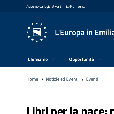
Vai al contenuto
Vai alla navigazione
Vai al footer
Assemblea legislativa Emilia-Romagna
L'Europa in Emi
Chi Siamo
Opportunità
Home
Notizie ed Eventi
Eventi
/
/
Salta al contenuto
Libri per la pace: