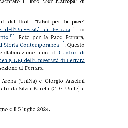
esentato il libro "
Per l'Europa
" di
ri dal titolo "
Libri per la pace
"
 dell'Università di Ferrara
in
nto
, Rete per la Pace Ferrara,
 di Storia Contemporanea
. Questo
 collaborazione con il
Centro di
a (CDE) dell'Università di Ferrara
 sezione di Ferrara.
Arena (UniNa)
e
Giorgio Anselmi
erato da
Silvia Borelli (CDE Unife
) e
no e il 5 luglio 2024.