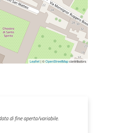
Leaflet
| ©
OpenStreetMap
contributors
ta di fine aperta/variabile.