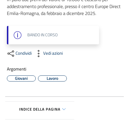
addestramento professionale, presso il centro Europe Direct 
Emilia-Romagna, da febbraio a dicembre 2025.
Formazione
BANDO
IN CORSO
Notizie
ed
Condividi
Vedi azioni
eventi
Argomenti
Giovani
Lavoro
Partecipazione
Approfondimenti
INDICE DELLA PAGINA