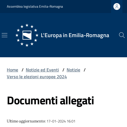
Vai al contenuto
Vai alla navigazione
Vai al footer
Assemblea legislativa Emilia-Romagna
L'Europa in Emilia-Romagna
L'Europa
in
Emilia-
Romagna
Home
/
Notizie ed Eventi
/
Notizie
/
Verso le elezioni europee 2024
Documenti allegati
Chi
Siamo
17-01-2024 16:01
Ultimo aggiornamento
:
Opportunità