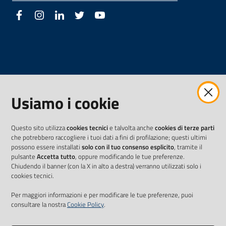
Facebook
Instagram
LinkedIn
Twitter
Youtube
Usiamo i cookie
Questo sito utilizza
cookies tecnici
e talvolta anche
cookies di terze parti
che potrebbero raccogliere i tuoi dati a fini di profilazione; questi ultimi
possono essere installati
solo con il tuo consenso esplicito
, tramite il
pulsante
Accetta tutto
, oppure modificando le tue preferenze.
Chiudendo il banner (con la X in alto a destra) verranno utilizzati solo i
cookies tecnici.
Per maggiori informazioni e per modificare le tue preferenze, puoi
consultare la nostra
Cookie Policy
.