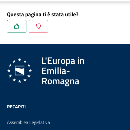
Questa pagina ti è stata utile?
Formazione
Notizie
ed
L'Europa in
eventi
Emilia-
Romagna
Partecipazione
Approfondimenti
RECAPITI
Assemblea Legislativa