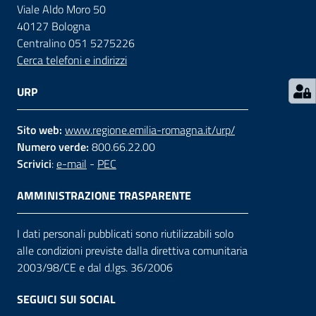
Viale Aldo Moro 50
40127 Bologna
Contatti
Centralino 051 5275226
Cerca telefoni e indirizzi
Seguici
URP
su
Sito web:
www.regione.emilia-romagna.it/urp/
Numero verde:
800.66.22.00
Scrivici
:
e-mail
-
PEC
AMMINISTRAZIONE TRASPARENTE
I dati personali pubblicati sono riutilizzabili solo
alle condizioni previste dalla direttiva comunitaria
2003/98/CE e dal d.lgs. 36/2006
SEGUICI SUI SOCIAL