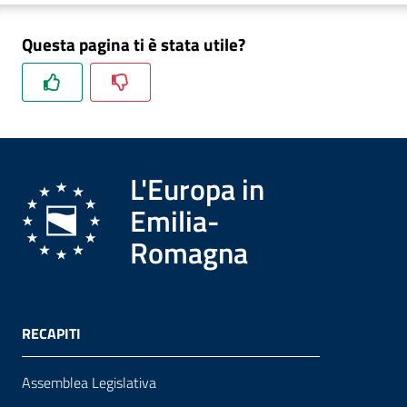
Questa pagina ti è stata utile?
Formazione
Notizie
ed
L'Europa in
eventi
Emilia-
Romagna
Partecipazione
Approfondimenti
RECAPITI
Assemblea Legislativa