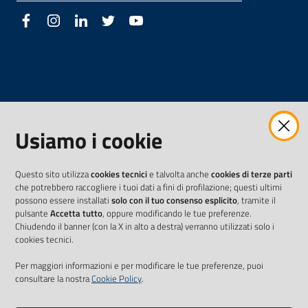
Facebook
Instagram
LinkedIn
Twitter
Youtube
Usiamo i cookie
Questo sito utilizza
cookies tecnici
e talvolta anche
cookies di terze parti
che potrebbero raccogliere i tuoi dati a fini di profilazione; questi ultimi
possono essere installati
solo con il tuo consenso esplicito
, tramite il
pulsante
Accetta tutto
, oppure modificando le tue preferenze.
Chiudendo il banner (con la X in alto a destra) verranno utilizzati solo i
cookies tecnici.
Per maggiori informazioni e per modificare le tue preferenze, puoi
consultare la nostra
Cookie Policy
.