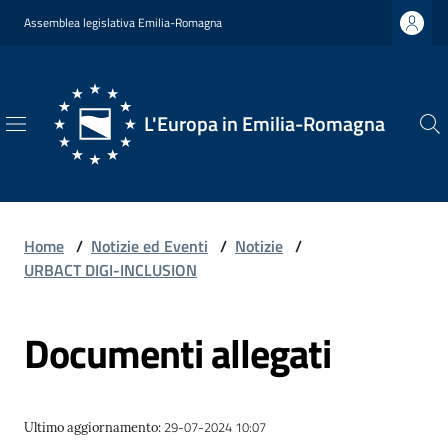
Vai al contenuto
Vai alla navigazione
Vai al footer
Assemblea legislativa Emilia-Romagna
L'Europa in Emilia-Romagna
L'Europa
in
Emilia-
Romagna
Home
/
Notizie ed Eventi
/
Notizie
/
URBACT DIGI-INCLUSION
Documenti allegati
Chi
Siamo
29-07-2024 10:07
Ultimo aggiornamento
:
Opportunità