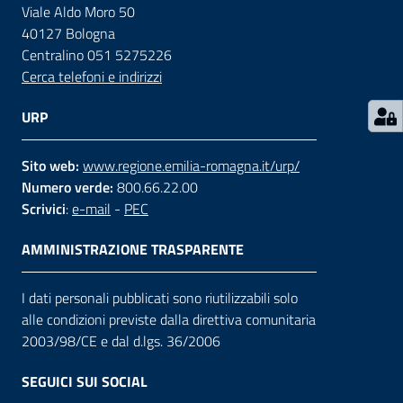
Viale Aldo Moro 50
40127 Bologna
Contatti
Centralino 051 5275226
Cerca telefoni e indirizzi
Seguici
URP
su
Sito web:
www.regione.emilia-romagna.it/urp/
Numero verde:
800.66.22.00
Scrivici
:
e-mail
-
PEC
AMMINISTRAZIONE TRASPARENTE
I dati personali pubblicati sono riutilizzabili solo
alle condizioni previste dalla direttiva comunitaria
2003/98/CE e dal d.lgs. 36/2006
SEGUICI SUI SOCIAL