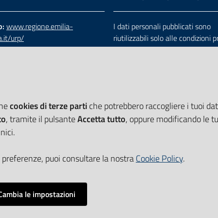
b:
www.regione.emilia-
I dati personali pubblicati sono
.it/urp/
riutilizzabili solo alle condizioni 
verde:
800.66.22.00
dalla direttiva comunitaria 200
:
e-mail
-
PEC
e dal d.lgs. 36/2006
che
cookies di terze parti
che potrebbero raccogliere i tuoi dati
to
, tramite il pulsante
Accetta tutto
, oppure modificando le tu
nici.
 preferenze, puoi consultare la nostra
Cookie Policy
.
Cambia le impostazioni
Impostazioni cookie
i accessibilità