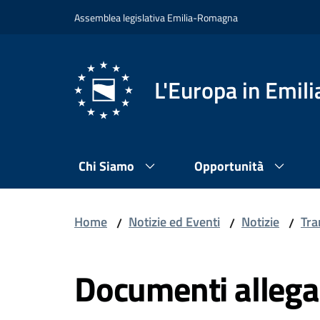
Vai al contenuto
Vai alla navigazione
Vai al footer
Assemblea legislativa Emilia-Romagna
L'Europa in Emi
Chi Siamo
Opportunità
Home
Notizie ed Eventi
Notizie
Tra
/
/
/
Documenti allega