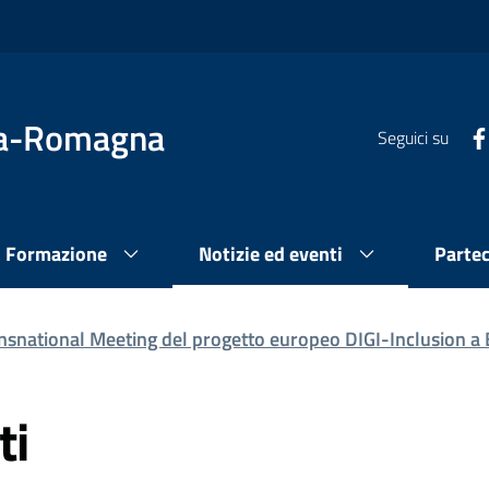
lia-Romagna
Seguici su
Formazione
Notizie ed eventi
Parte
nsnational Meeting del progetto europeo DIGI-Inclusion a
ti