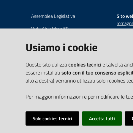
Assemblea Legislativa
Sito we
romagna
Viale Aldo Moro 50
Numero 
40127 Bologna
Scrivici
Usiamo i cookie
Centralino 051 5275226
Cerca telefoni e indirizzi
Questo sito utilizza
cookies tecnici
e talvolta an
essere installati
solo con il tuo consenso esplici
alto a destra) verranno utilizzati solo i cookies tec
Per maggiori informazioni e per modificare le tue
Solo cookies tecnici
Accetta tutti
Vai alla pagina
Cookie Policy
Privacy policy
Dichiarazione d