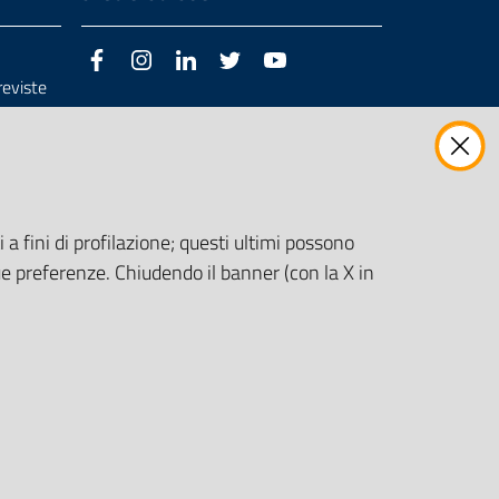
Facebook
Instagram
LinkedIn
Twitter
Youtube
previste
3/98/CE
 a fini di profilazione; questi ultimi possono
e preferenze. Chiudendo il banner (con la X in