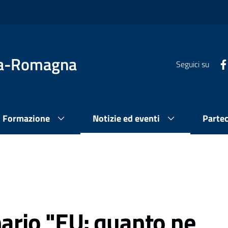
lia-Romagna
Seguici su
Formazione
Notizie ed eventi
Parte
nario "EU: quanto ne