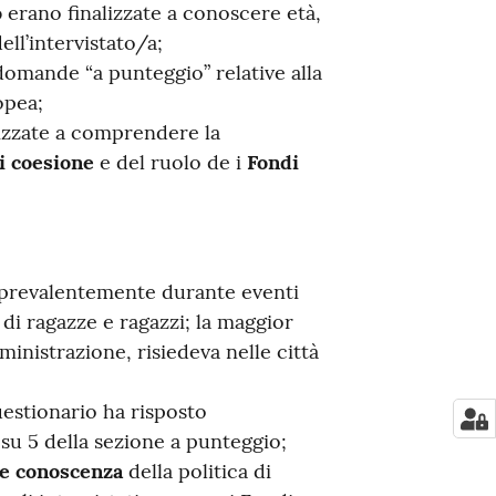
o
erano finalizzate a conoscere età,
ll’intervistato/a;
 domande “a punteggio” relative alla
opea;
lizzate a comprendere la
di coesione
e del ruolo de i
Fondi
o prevalentemente durante eventi
di ragazze e ragazzi; la maggior
inistrazione, risiedeva nelle città
uestionario ha risposto
u 5 della sezione a punteggio;
 e conoscenza
della politica di