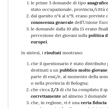
le prime 3 domande di tipo
anagrafic
stato occupazionale, provincia/città de
dal quesito n°4 al n°9, erano previste
conoscenza generale
dell’Unione Eur
le domande dalla 10 alla 15 erano fina
percezione dei giovani sulla
politica 
europei
.
In sintesi, i
risultati
mostrano:
che il questionario è stato distribuit
destinati a un
pubblico molto giovane
parte di essi/e, al momento della somm
o nella provincia di Bologna;
che circa
2/3
di chi ha compilato il q
correttamente
ad almeno 3 domande s
che, in regione, vi è una
certa fiducia