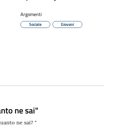
Argomenti
Sociale
Giovani
anto ne sai"
quanto ne sai? "