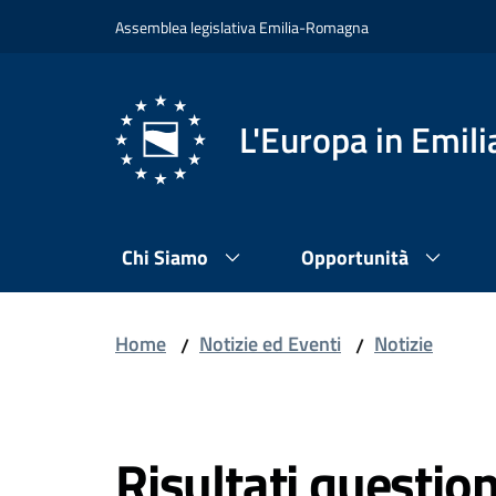
Vai al contenuto
Vai alla navigazione
Vai al footer
Assemblea legislativa Emilia-Romagna
L'Europa in Emi
Chi Siamo
Opportunità
Home
Notizie ed Eventi
Notizie
/
/
Salta al contenuto
Risultati questio