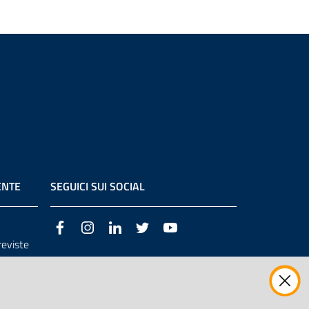
ENTE
SEGUICI SUI SOCIAL
Facebook
Instagram
LinkedIn
Twitter
Youtube
previste
3/98/CE