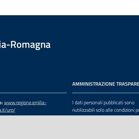
ilia-Romagna
AMMINISTRAZIONE TRASPAR
b:
www.regione.emilia-
I dati personali pubblicati sono
.it/urp/
riutilizzabili solo alle condizioni 
verde:
800.66.22.00
dalla direttiva comunitaria 200
:
e-mail
-
PEC
e dal d.lgs. 36/2006