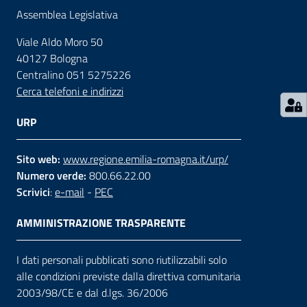
Assemblea Legislativa
Contatti
Viale Aldo Moro 50
40127 Bologna
Centralino 051 5275226
Seguici
Cerca telefoni e indirizzi
su
URP
Sito web:
www.regione.emilia-romagna.it/urp/
Numero verde:
800.66.22.00
Scrivici
:
e-mail
-
PEC
AMMINISTRAZIONE TRASPARENTE
I dati personali pubblicati sono riutilizzabili solo
alle condizioni previste dalla direttiva comunitaria
2003/98/CE e dal d.lgs. 36/2006