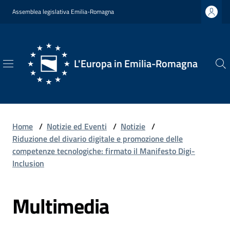
Vai al contenuto
Vai alla navigazione
Vai al footer
Assemblea legislativa Emilia-Romagna
L'Europa in Emilia-Romagna
L'Europa
in
Emilia-
Romagna
Home
/
Notizie ed Eventi
/
Notizie
/
Riduzione del divario digitale e promozione delle
competenze tecnologiche: firmato il Manifesto Digi-
Inclusion
Chi
Siamo
Multimedia
Opportunità