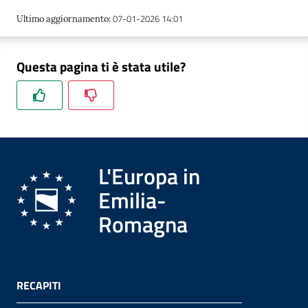
07-01-2026 14:01
Ultimo aggiornamento
:
Formazione
Questa pagina ti è stata utile?
Notizie
ed
eventi
L'Europa in
Emilia-
Partecipazione
Romagna
Approfondimenti
RECAPITI