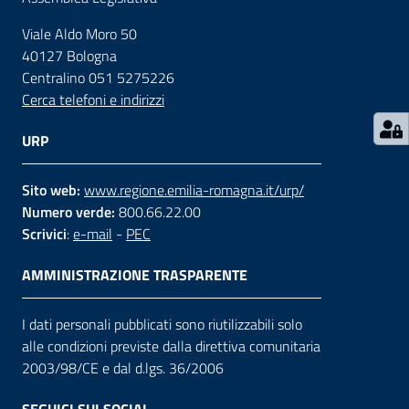
Viale Aldo Moro 50
Contatti
40127 Bologna
Centralino 051 5275226
Cerca telefoni e indirizzi
Seguici
su
URP
Sito web:
www.regione.emilia-romagna.it/urp/
Numero verde:
800.66.22.00
Scrivici
:
e-mail
-
PEC
AMMINISTRAZIONE TRASPARENTE
I dati personali pubblicati sono riutilizzabili solo
alle condizioni previste dalla direttiva comunitaria
2003/98/CE e dal d.lgs. 36/2006