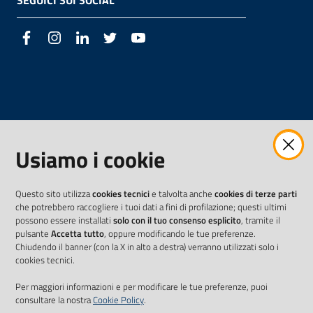
SEGUICI SUI SOCIAL
Facebook
Instagram
LinkedIn
Twitter
Youtube
Usiamo i cookie
Questo sito utilizza
cookies tecnici
e talvolta anche
cookies di terze parti
che potrebbero raccogliere i tuoi dati a fini di profilazione; questi ultimi
possono essere installati
solo con il tuo consenso esplicito
, tramite il
pulsante
Accetta tutto
, oppure modificando le tue preferenze.
Chiudendo il banner (con la X in alto a destra) verranno utilizzati solo i
cookies tecnici.
Per maggiori informazioni e per modificare le tue preferenze, puoi
consultare la nostra
Cookie Policy
.