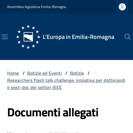
Vai al contenuto
Vai alla navigazione
Vai al footer
Assemblea legislativa Emilia-Romagna
L'Europa in Emilia-Romagna
L'Europa
in
Emilia-
Romagna
Home
/
Notizie ed Eventi
/
Notizie
/
Researchers flash talk challenge: iniziativa per dottorandi
e post-doc dei settori IEEE
Chi
Documenti allegati
Siamo
Opportunità