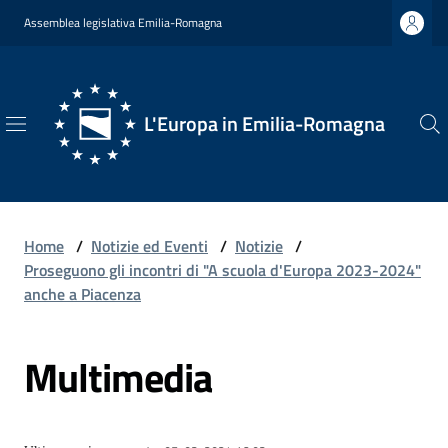
Vai al contenuto
Vai alla navigazione
Vai al footer
Assemblea legislativa Emilia-Romagna
L'Europa in Emilia-Romagna
L'Europa
in
Emilia-
Romagna
Home
/
Notizie ed Eventi
/
Notizie
/
Proseguono gli incontri di "A scuola d'Europa 2023-2024"
anche a Piacenza
Chi
Multimedia
Siamo
Opportunità