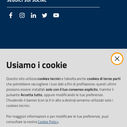
SEGUICI SUI SOCIAL
Facebook
Instagram
LinkedIn
Twitter
Youtube
Usiamo i cookie
Questo sito utilizza
cookies tecnici
e talvolta anche
cookies di terze parti
che potrebbero raccogliere i tuoi dati a fini di profilazione; questi ultimi
possono essere installati
solo con il tuo consenso esplicito
, tramite il
pulsante
Accetta tutto
, oppure modificando le tue preferenze.
Chiudendo il banner (con la X in alto a destra) verranno utilizzati solo i
cookies tecnici.
Per maggiori informazioni e per modificare le tue preferenze, puoi
consultare la nostra
Cookie Policy
.