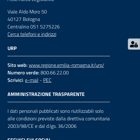
Viale Aldo Moro 50
Contatti
40127 Bologna
Centralino 051 5275226
Cerca telefoni e indirizzi
Seguici
su
URP
Sito web:
www.regione.emilia-romagna.it/urp/
Numero verde:
800.66.22.00
Scrivici
:
e-mail
-
PEC
AMMINISTRAZIONE TRASPARENTE
I dati personali pubblicati sono riutilizzabili solo
alle condizioni previste dalla direttiva comunitaria
2003/98/CE e dal d.lgs. 36/2006