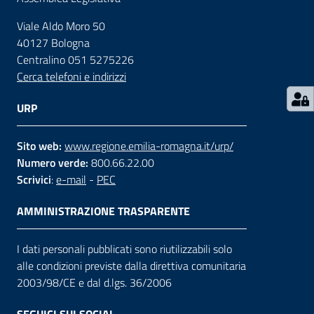
Viale Aldo Moro 50
Contatti
40127 Bologna
Centralino 051 5275226
Cerca telefoni e indirizzi
Seguici
su
URP
Sito web:
www.regione.emilia-romagna.it/urp/
Numero verde:
800.66.22.00
Scrivici
:
e-mail
-
PEC
AMMINISTRAZIONE TRASPARENTE
I dati personali pubblicati sono riutilizzabili solo
alle condizioni previste dalla direttiva comunitaria
2003/98/CE e dal d.lgs. 36/2006