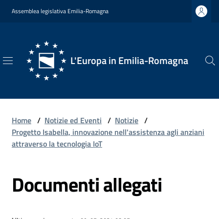
Vai al contenuto
Vai alla navigazione
Vai al footer
Assemblea legislativa Emilia-Romagna
L'Europa in Emilia-Romagna
L'Europa
in
Emilia-
Romagna
Home
/
Notizie ed Eventi
/
Notizie
/
Progetto Isabella, innovazione nell'assistenza agli anziani
attraverso la tecnologia IoT
Chi
Documenti allegati
Siamo
Opportunità