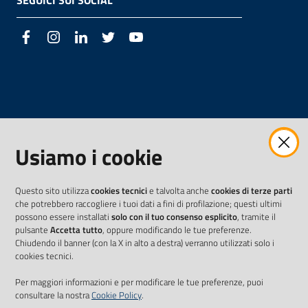
SEGUICI SUI SOCIAL
Facebook
Instagram
LinkedIn
Twitter
Youtube
Usiamo i cookie
Questo sito utilizza
cookies tecnici
e talvolta anche
cookies di terze parti
che potrebbero raccogliere i tuoi dati a fini di profilazione; questi ultimi
possono essere installati
solo con il tuo consenso esplicito
, tramite il
pulsante
Accetta tutto
, oppure modificando le tue preferenze.
Chiudendo il banner (con la X in alto a destra) verranno utilizzati solo i
cookies tecnici.
Per maggiori informazioni e per modificare le tue preferenze, puoi
consultare la nostra
Cookie Policy
.