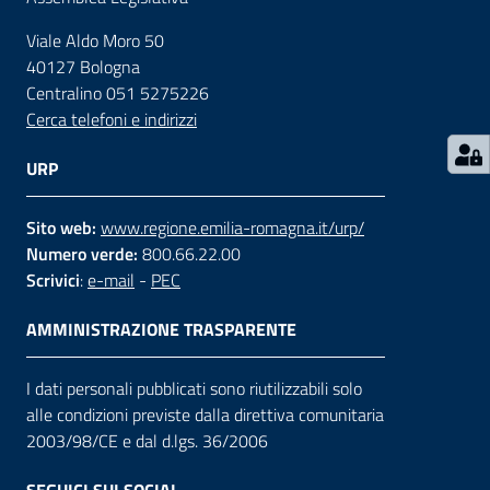
Viale Aldo Moro 50
Contatti
40127 Bologna
Centralino 051 5275226
Cerca telefoni e indirizzi
Seguici
su
URP
Sito web:
www.regione.emilia-romagna.it/urp/
Numero verde:
800.66.22.00
Scrivici
:
e-mail
-
PEC
AMMINISTRAZIONE TRASPARENTE
I dati personali pubblicati sono riutilizzabili solo
alle condizioni previste dalla direttiva comunitaria
2003/98/CE e dal d.lgs. 36/2006