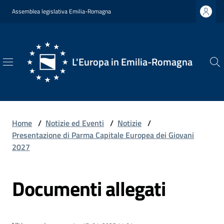
Vai al contenuto
Vai alla navigazione
Vai al footer
Assemblea legislativa Emilia-Romagna
L'Europa in Emilia-Romagna
L'Europa
in
Emilia-
Romagna
Home
/
Notizie ed Eventi
/
Notizie
/
Presentazione di Parma Capitale Europea dei Giovani
2027
Chi
Documenti allegati
Siamo
Opportunità