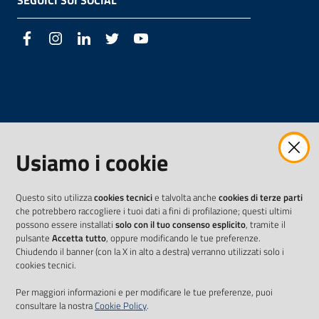
SEGUICI SUI SOCIAL
Facebook
Instagram
LinkedIn
Twitter
Youtube
Usiamo i cookie
Questo sito utilizza
cookies tecnici
e talvolta anche
cookies di terze parti
che potrebbero raccogliere i tuoi dati a fini di profilazione; questi ultimi
possono essere installati
solo con il tuo consenso esplicito
, tramite il
pulsante
Accetta tutto
, oppure modificando le tue preferenze.
Chiudendo il banner (con la X in alto a destra) verranno utilizzati solo i
cookies tecnici.
Per maggiori informazioni e per modificare le tue preferenze, puoi
consultare la nostra
Cookie Policy
.