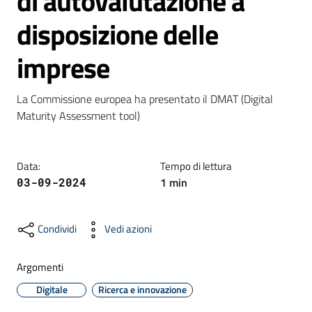
di autovalutazione a
disposizione delle
Formazione
imprese
La Commissione europea ha presentato il DMAT (Digital 
Notizie
Maturity Assessment tool)
ed
eventi
Data
:
Tempo di lettura
1
min
03-09-2024
Partecipazione
Condividi
Vedi azioni
Approfondimenti
Argomenti
Digitale
Ricerca e innovazione