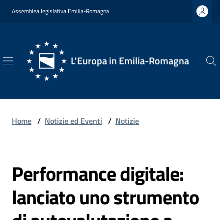
Vai al contenuto
Vai alla navigazione
Vai al footer
Assemblea legislativa Emilia-Romagna
L'Europa in Emilia-Romagna
L'Europa
in
Emilia-
Romagna
Home
/
Notizie ed Eventi
/
Notizie
Performance digitale:
Chi
Salta al contenuto
Siamo
lanciato uno strumento
Opportunità