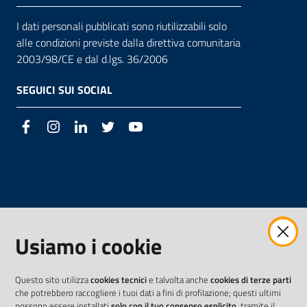
I dati personali pubblicati sono riutilizzabili solo
alle condizioni previste dalla direttiva comunitaria
2003/98/CE e dal d.lgs. 36/2006
SEGUICI SUI SOCIAL
Facebook
Instagram
LinkedIn
Twitter
Youtube
Usiamo i cookie
Questo sito utilizza
cookies tecnici
e talvolta anche
cookies di terze parti
che potrebbero raccogliere i tuoi dati a fini di profilazione; questi ultimi
possono essere installati
solo con il tuo consenso esplicito
, tramite il