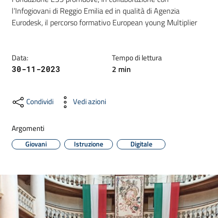
l’Infogiovani di Reggio Emilia ed in qualità di Agenzia 
Eurodesk, il percorso formativo European young Multiplier
Formazione
Data
:
Tempo di lettura
2
min
30-11-2023
Notizie
ed
eventi
Condividi
Vedi azioni
Argomenti
Partecipazione
Giovani
Istruzione
Digitale
Approfondimenti