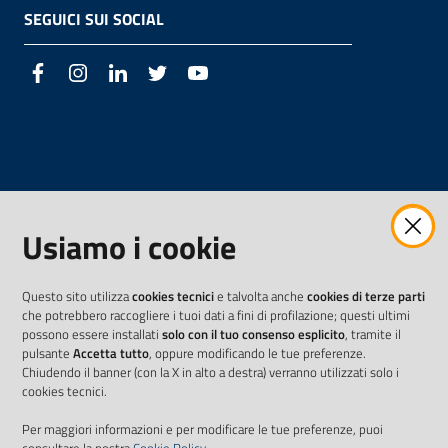
SEGUICI SUI SOCIAL
Facebook
Instagram
LinkedIn
Twitter
Youtube
Usiamo i cookie
Questo sito utilizza
cookies tecnici
e talvolta anche
cookies di terze parti
che potrebbero raccogliere i tuoi dati a fini di profilazione; questi ultimi
possono essere installati
solo con il tuo consenso esplicito
, tramite il
pulsante
Accetta tutto
, oppure modificando le tue preferenze.
Chiudendo il banner (con la X in alto a destra) verranno utilizzati solo i
cookies tecnici.
Per maggiori informazioni e per modificare le tue preferenze, puoi