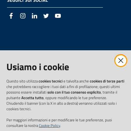
SEGUICI SUI SOCIAL
Facebook
Instagram
LinkedIn
Twitter
Youtube
Usiamo i cookie
Questo sito utilizza
cookies tecnici
e talvolta anche
cookies di terze parti
che potrebbero raccogliere i tuoi dati a fini di profilazione; questi ultimi
possono essere installati
solo con il tuo consenso esplicito
, tramite il
pulsante
Accetta tutto
, oppure modificando le tue preferenze.
Chiudendo il banner (con la X in alto a destra) verranno utilizzati solo i
cookies tecnici.
Per maggiori informazioni e per modificare le tue preferenze, puoi
consultare la nostra
Cookie Policy
.