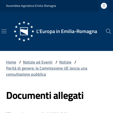
Vai al contenuto
Vai alla navigazione
Vai al footer
Assemblea legislativa Emilia-Romagna
L'Europa in Emilia-Romagna
L'Europa
in
Emilia-
Romagna
Home
/
Notizie ed Eventi
/
Notizie
/
Parità di genere: la Commissione UE lancia una
consultazione pubblica
Chi
Documenti allegati
Siamo
Opportunità