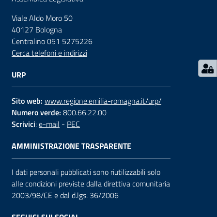
Viale Aldo Moro 50
Contatti
40127 Bologna
Centralino 051 5275226
Cerca telefoni e indirizzi
Seguici
su
URP
Sito web:
www.regione.emilia-romagna.it/urp/
Numero verde:
800.66.22.00
Scrivici
:
e-mail
-
PEC
AMMINISTRAZIONE TRASPARENTE
I dati personali pubblicati sono riutilizzabili solo
alle condizioni previste dalla direttiva comunitaria
2003/98/CE e dal d.lgs. 36/2006