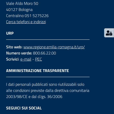
Viale Aldo Moro 50
40127 Bologna
Contatti
Centralino 051 5275226
Cerca telefoni e indirizzi
Seguici
URP
su
Sito web:
www.regione.emilia-romagna.it/urp/
Numero verde:
800.66.22.00
Scrivici
:
e-mail
-
PEC
AMMINISTRAZIONE TRASPARENTE
I dati personali pubblicati sono riutilizzabili solo
alle condizioni previste dalla direttiva comunitaria
2003/98/CE e dal d.lgs. 36/2006
SEGUICI SUI SOCIAL