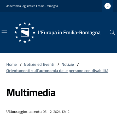
Vai al contenuto
Vai alla navigazione
Vai al footer
Assemblea legislativa Emilia-Romagna
L'Europa in Emilia-Romagna
L'Europa
in
Emilia-
Romagna
Home
/
Notizie ed Eventi
/
Notizie
/
Orientamenti sull'autonomia delle persone con disabilità
Multimedia
Chi
Siamo
05-12-2024 12:12
Ultimo aggiornamento
:
Opportunità