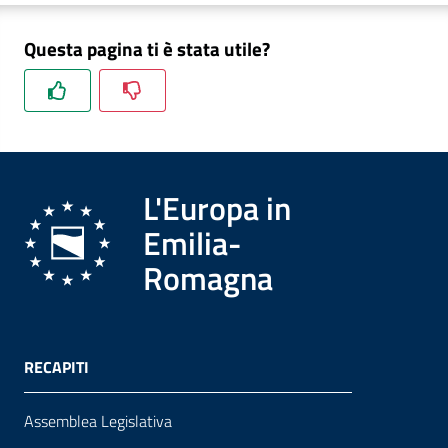
Questa pagina ti è stata utile?
Formazione
Notizie
ed
L'Europa in
eventi
Emilia-
Romagna
Partecipazione
Approfondimenti
RECAPITI
Assemblea Legislativa