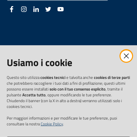
Facebook
Instagram
LinkedIn
Twitter
Youtube
Usiamo i cookie
Questo sito utilizza
cookies tecnici
e talvolta anche
cookies di terze parti
che potrebbero raccogliere i tuoi dati a fini di profilazione; questi ultimi
possono essere installati
solo con il tuo consenso esplicito
, tramite il
pulsante
Accetta tutto
, oppure modificando le tue preferenze.
Chiudendo il banner (con la X in alto a destra) verranno utilizzati solo i
cookies tecnici.
Per maggiori informazioni e per modificare le tue preferenze, puoi
consultare la nostra
Cookie Policy
.