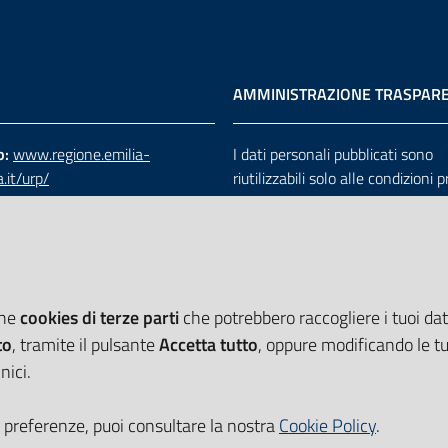
AMMINISTRAZIONE TRASPAR
b:
www.regione.emilia-
I dati personali pubblicati sono
.it/urp/
riutilizzabili solo alle condizioni 
verde:
800.66.22.00
dalla direttiva comunitaria 200
:
e-mail
-
PEC
e dal d.lgs. 36/2006
che
cookies di terze parti
che potrebbero raccogliere i tuoi dati
to
, tramite il pulsante
Accetta tutto
, oppure modificando le tu
nici.
 preferenze, puoi consultare la nostra
Cookie Policy
.