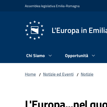
Vai al contenuto
Vai alla navigazione
Vai al footer
Assemblea legislativa Emilia-Romagna
L'Europa in Emi
Chi Siamo
Opportunità
Home
Notizie ed Eventi
Notizie
/
/
Salta al contenuto
L'Europa...nel qu