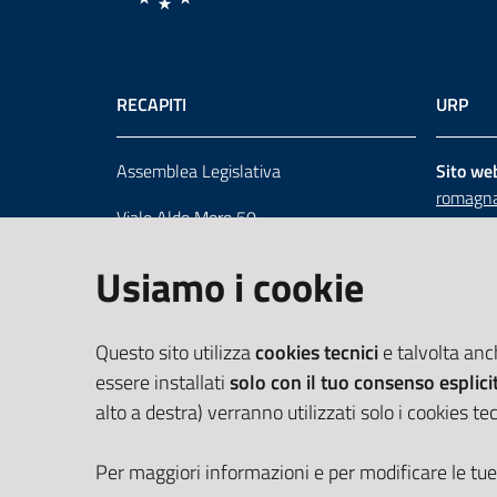
RECAPITI
URP
Assemblea Legislativa
Sito we
romagna
Viale Aldo Moro 50
Numero 
40127 Bologna
Scrivici
Usiamo i cookie
Centralino 051 5275226
Cerca telefoni e indirizzi
Questo sito utilizza
cookies tecnici
e talvolta an
essere installati
solo con il tuo consenso esplici
alto a destra) verranno utilizzati solo i cookies tec
Per maggiori informazioni e per modificare le tue