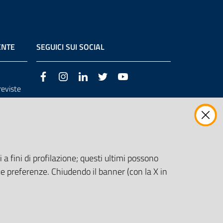
ENTE
SEGUICI SUI SOCIAL
Facebook
Instagram
LinkedIn
Twitter
Youtube
previste
3/98/CE
 a fini di profilazione; questi ultimi possono
e preferenze. Chiudendo il banner (con la X in