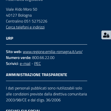
Viale Aldo Moro 50
Contatti
40127 Bologna
Centralino 051 5275226
Cerca telefoni e indirizzi
Seguici
su
URP
Sito web:
www.regione.emilia-romagna.it/urp/
Numero verde:
800.66.22.00
Scrivici
:
e-mail
-
PEC
AMMINISTRAZIONE TRASPARENTE
I dati personali pubblicati sono riutilizzabili solo
alle condizioni previste dalla direttiva comunitaria
2003/98/CE e dal d.lgs. 36/2006