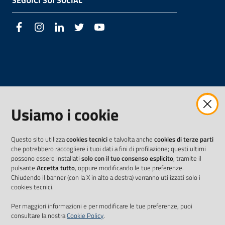
SEGUICI SUI SOCIAL
Facebook
Instagram
LinkedIn
Twitter
Youtube
Usiamo i cookie
Questo sito utilizza
cookies tecnici
e talvolta anche
cookies di terze parti
che potrebbero raccogliere i tuoi dati a fini di profilazione; questi ultimi
possono essere installati
solo con il tuo consenso esplicito
, tramite il
pulsante
Accetta tutto
, oppure modificando le tue preferenze.
Chiudendo il banner (con la X in alto a destra) verranno utilizzati solo i
cookies tecnici.
Per maggiori informazioni e per modificare le tue preferenze, puoi
consultare la nostra
Cookie Policy
.