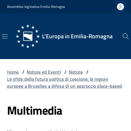
Vai al contenuto
Vai alla navigazione
Vai al footer
Assemblea legislativa Emilia-Romagna
L'Europa in Emilia-Romagna
L'Europa
in
Emilia-
Romagna
Home
/
Notizie ed Eventi
/
Notizie
/
Le sfide della futura politica di coesione: le regioni
europee a Bruxelles a difesa di un approccio place-based
Chi
Multimedia
Siamo
Opportunità