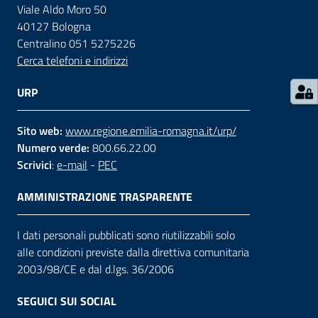
Viale Aldo Moro 50
40127 Bologna
Contatti
Centralino 051 5275226
Cerca telefoni e indirizzi
Seguici
URP
su
Sito web:
www.regione.emilia-romagna.it/urp/
Numero verde:
800.66.22.00
Scrivici
:
e-mail
-
PEC
AMMINISTRAZIONE TRASPARENTE
I dati personali pubblicati sono riutilizzabili solo
alle condizioni previste dalla direttiva comunitaria
2003/98/CE e dal d.lgs. 36/2006
SEGUICI SUI SOCIAL