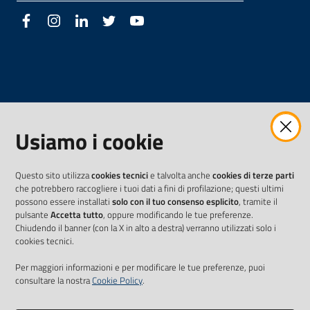
Facebook
Instagram
LinkedIn
Twitter
Youtube
Usiamo i cookie
Questo sito utilizza
cookies tecnici
e talvolta anche
cookies di terze parti
che potrebbero raccogliere i tuoi dati a fini di profilazione; questi ultimi
possono essere installati
solo con il tuo consenso esplicito
, tramite il
pulsante
Accetta tutto
, oppure modificando le tue preferenze.
Chiudendo il banner (con la X in alto a destra) verranno utilizzati solo i
cookies tecnici.
Per maggiori informazioni e per modificare le tue preferenze, puoi
consultare la nostra
Cookie Policy
.