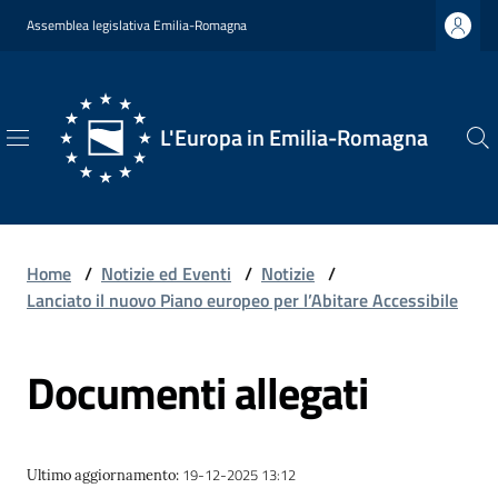
Vai al contenuto
Vai alla navigazione
Vai al footer
Assemblea legislativa Emilia-Romagna
L'Europa in Emilia-Romagna
L'Europa
in
Emilia-
Romagna
Home
/
Notizie ed Eventi
/
Notizie
/
Lanciato il nuovo Piano europeo per l’Abitare Accessibile
Documenti allegati
Chi
Siamo
19-12-2025 13:12
Ultimo aggiornamento
:
Opportunità