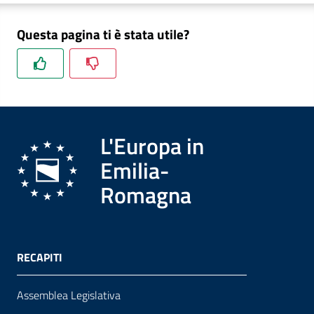
Questa pagina ti è stata utile?
Formazione
Notizie
ed
L'Europa in
eventi
Emilia-
Romagna
Partecipazione
Approfondimenti
RECAPITI
Assemblea Legislativa