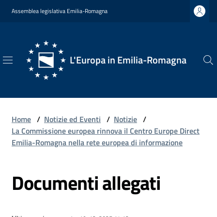
Vai al contenuto
Vai alla navigazione
Vai al footer
Assemblea legislativa Emilia-Romagna
L'Europa in Emilia-Romagna
L'Europa
in
Emilia-
Romagna
Home
/
Notizie ed Eventi
/
Notizie
/
La Commissione europea rinnova il Centro Europe Direct
Emilia-Romagna nella rete europea di informazione
Chi
Documenti allegati
Siamo
Opportunità