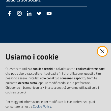
SEGUICI SUI SOCIAL
Facebook
Instagram
LinkedIn
Twitter
Youtube
Usiamo i cookie
Questo sito utilizza
cookies tecnici
e talvolta anche
cookies di terze parti
che potrebbero raccogliere i tuoi dati a fini di profilazione; questi ultimi
possono essere installati
solo con il tuo consenso esplicito
, tramite il
pulsante
Accetta tutto
, oppure modificando le tue preferenze.
Chiudendo il banner (con la X in alto a destra) verranno utilizzati solo i
cookies tecnici.
Per maggiori informazioni e per modificare le tue preferenze, puoi
consultare la nostra
Cookie Policy
.