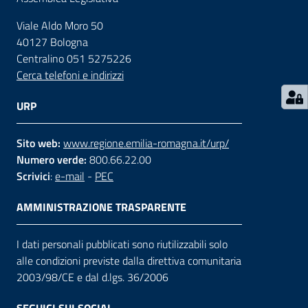
Viale Aldo Moro 50
Contatti
40127 Bologna
Centralino 051 5275226
Cerca telefoni e indirizzi
Seguici
su
URP
Sito web:
www.regione.emilia-romagna.it/urp/
Numero verde:
800.66.22.00
Scrivici
:
e-mail
-
PEC
AMMINISTRAZIONE TRASPARENTE
I dati personali pubblicati sono riutilizzabili solo
alle condizioni previste dalla direttiva comunitaria
2003/98/CE e dal d.lgs. 36/2006