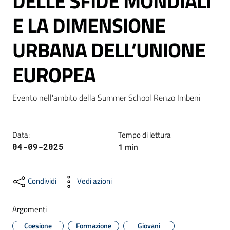
DELLE SFIDE MONDIALI
E LA DIMENSIONE
Formazione
URBANA DELL’UNIONE
EUROPEA
Notizie
ed
Evento nell'ambito della Summer School Renzo Imbeni
eventi
Data
:
Tempo di lettura
Partecipazione
1
min
04-09-2025
Condividi
Vedi azioni
Approfondimenti
Argomenti
Coesione
Formazione
Giovani