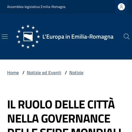
Vai al contenuto
Vai alla navigazione
Vai al footer
Assemblea legislativa Emilia-Romagna
L'Europa in Emilia-Romagna
L'Europa
in
Emilia-
Romagna
Home
/
Notizie ed Eventi
/
Notizie
IL RUOLO DELLE CITTÀ
Chi
Salta al contenuto
Siamo
NELLA GOVERNANCE
Opportunità