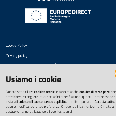
Vai alla pagina
Cookie Policy
Privacy policy
Dichiarazione di accessibilità
Usiamo i cookie
Impostazioni cookie
Questo sito utilizza
cookies tecnici
e talvolta anche
cookies di terze parti
che
potrebbero raccogliere i tuoi dati a fini di profilazione; questi ultimi possono 
installati
solo con il tuo consenso esplicito
, tramite il pulsante
Accetta tutto
,
oppure modificando le tue preferenze. Chiudendo il banner (con la X in alto a
destra) verranno utilizzati solo i cookies tecnici.