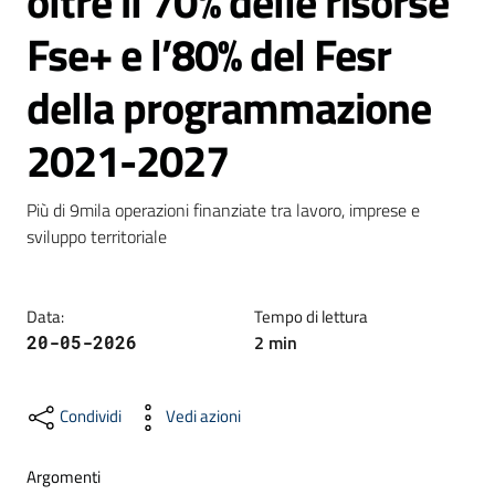
oltre il 70% delle risorse
Fse+ e l’80% del Fesr
Formazione
della programmazione
2021-2027
Notizie
ed
Più di 9mila operazioni finanziate tra lavoro, imprese e 
eventi
sviluppo territoriale
Partecipazione
Data
:
Tempo di lettura
2
min
20-05-2026
Approfondimenti
Condividi
Vedi azioni
Argomenti