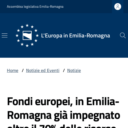
Vai al contenuto
Vai alla navigazione
Vai al footer
Assemblea legislativa Emilia-Romagna
L'Europa in Emilia-Romagna
L'Europa
in
Emilia-
Romagna
Home
/
Notizie ed Eventi
/
Notizie
Fondi europei, in Emilia-
Chi
Salta al contenuto
Siamo
Romagna già impegnato
Opportunità