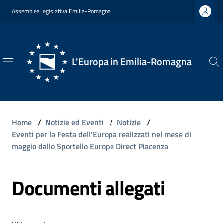
Vai al contenuto
Vai alla navigazione
Vai al footer
Assemblea legislativa Emilia-Romagna
L'Europa in Emilia-Romagna
L'Europa
in
Emilia-
Romagna
Home
/
Notizie ed Eventi
/
Notizie
/
Eventi per la Festa dell'Europa realizzati nel mese di
maggio dallo Sportello Europe Direct Piacenza
Chi
Documenti allegati
Siamo
Opportunità