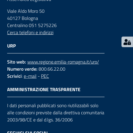
Viale Aldo Moro 50
Contatti
40127 Bologna
Centralino 051 5275226
Cerca telefoni e indirizzi
Seguici
su
URP
Sito web:
www.regione.emilia-romagna.it/urp/
Numero verde:
800.66.22.00
Scrivici
:
e-mail
-
PEC
AMMINISTRAZIONE TRASPARENTE
I dati personali pubblicati sono riutilizzabili solo
alle condizioni previste dalla direttiva comunitaria
2003/98/CE e dal d.lgs. 36/2006