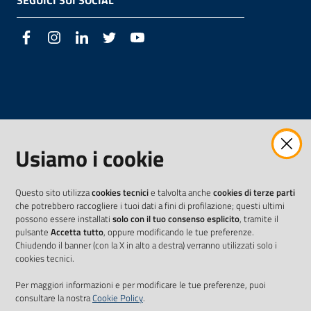
SEGUICI SUI SOCIAL
Facebook
Instagram
LinkedIn
Twitter
Youtube
Usiamo i cookie
Questo sito utilizza
cookies tecnici
e talvolta anche
cookies di terze parti
che potrebbero raccogliere i tuoi dati a fini di profilazione; questi ultimi
possono essere installati
solo con il tuo consenso esplicito
, tramite il
pulsante
Accetta tutto
, oppure modificando le tue preferenze.
Chiudendo il banner (con la X in alto a destra) verranno utilizzati solo i
cookies tecnici.
Per maggiori informazioni e per modificare le tue preferenze, puoi
consultare la nostra
Cookie Policy
.