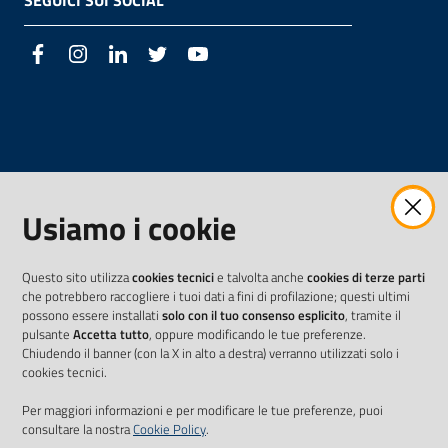
SEGUICI SUI SOCIAL
Facebook
Instagram
LinkedIn
Twitter
Youtube
Usiamo i cookie
Questo sito utilizza
cookies tecnici
e talvolta anche
cookies di terze parti
che potrebbero raccogliere i tuoi dati a fini di profilazione; questi ultimi
possono essere installati
solo con il tuo consenso esplicito
, tramite il
pulsante
Accetta tutto
, oppure modificando le tue preferenze.
Chiudendo il banner (con la X in alto a destra) verranno utilizzati solo i
cookies tecnici.
Per maggiori informazioni e per modificare le tue preferenze, puoi
consultare la nostra
Cookie Policy
.