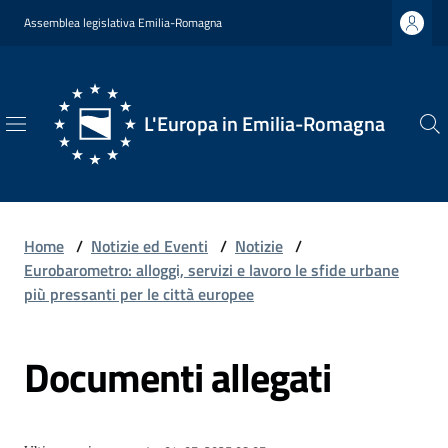
Vai al contenuto
Vai alla navigazione
Vai al footer
Assemblea legislativa Emilia-Romagna
L'Europa in Emilia-Romagna
L'Europa
in
Emilia-
Romagna
Home
/
Notizie ed Eventi
/
Notizie
/
Eurobarometro: alloggi, servizi e lavoro le sfide urbane
più pressanti per le città europee
Chi
Documenti allegati
Siamo
Opportunità