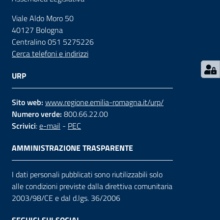
Viale Aldo Moro 50
Contatti
40127 Bologna
Centralino 051 5275226
Cerca telefoni e indirizzi
Seguici
su
URP
Sito web:
www.regione.emilia-romagna.it/urp/
Numero verde:
800.66.22.00
Scrivici
:
e-mail
-
PEC
AMMINISTRAZIONE TRASPARENTE
I dati personali pubblicati sono riutilizzabili solo
alle condizioni previste dalla direttiva comunitaria
2003/98/CE e dal d.lgs. 36/2006