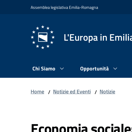
Vai al contenuto
Vai alla navigazione
Vai al footer
Assemblea legislativa Emilia-Romagna
L'Europa in Emi
Chi Siamo
Opportunità
Home
Notizie ed Eventi
Notizie
/
/
Salta al contenuto
Economia sociale