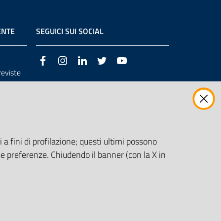
ENTE
SEGUICI SUI SOCIAL
Facebook
Instagram
LinkedIn
Twitter
Youtube
previste
3/98/CE
 a fini di profilazione; questi ultimi possono
e preferenze. Chiudendo il banner (con la X in