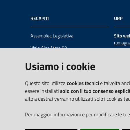
RECAPITI
URP
Assemblea Legislativa
Sito we
romagna
Viale Aldo Moro 50
Numero 
40127 Bologna
Scrivici
Usiamo i cookie
Centralino 051 5275226
Cerca telefoni e indirizzi
Questo sito utilizza
cookies tecnici
e talvolta an
essere installati
solo con il tuo consenso esplici
alto a destra) verranno utilizzati solo i cookies tec
Per maggiori informazioni e per modificare le tue