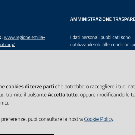
AMMINISTRAZIONE TRASPAR
b:
www.regione.emilia-
I dati personali pubblicati sono
.it/urp/
riutilizzabili solo alle condizioni 
verde:
800.66.22.00
dalla direttiva comunitaria 200
:
e-mail
-
PEC
e dal d.lgs. 36/2006
che
cookies di terze parti
che potrebbero raccogliere i tuoi dati
to
, tramite il pulsante
Accetta tutto
, oppure modificando le tu
nici.
 preferenze, puoi consultare la nostra
Cookie Policy
.