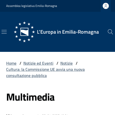
Vai al contenuto
Vai alla navigazione
Vai al footer
Assemblea legislativa Emilia-Romagna
L'Europa in Emilia-Romagna
L'Europa
in
Emilia-
Romagna
Home
/
Notizie ed Eventi
/
Notizie
/
Cultura: la Commissione UE avvia una nuova
consultazione pubblica
Chi
Multimedia
Siamo
Opportunità