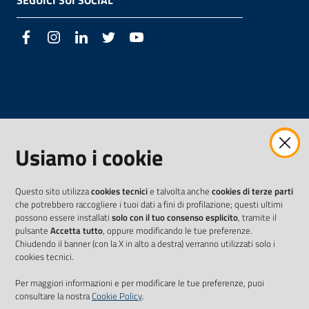
SEGUICI SUI SOCIAL
Facebook
Instagram
LinkedIn
Twitter
Youtube
Usiamo i cookie
Questo sito utilizza
cookies tecnici
e talvolta anche
cookies di terze parti
che potrebbero raccogliere i tuoi dati a fini di profilazione; questi ultimi
possono essere installati
solo con il tuo consenso esplicito
, tramite il
pulsante
Accetta tutto
, oppure modificando le tue preferenze.
Chiudendo il banner (con la X in alto a destra) verranno utilizzati solo i
cookies tecnici.
Per maggiori informazioni e per modificare le tue preferenze, puoi
consultare la nostra
Cookie Policy
.