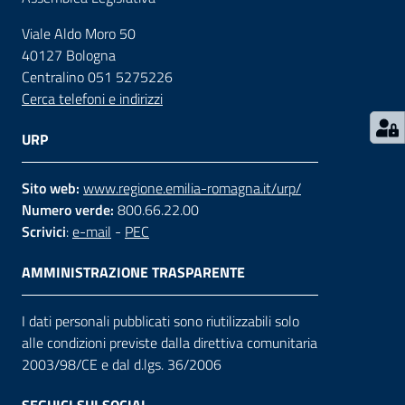
Viale Aldo Moro 50
Contatti
40127 Bologna
Centralino 051 5275226
Cerca telefoni e indirizzi
Seguici
su
URP
Sito web:
www.regione.emilia-romagna.it/urp/
Numero verde:
800.66.22.00
Scrivici
:
e-mail
-
PEC
AMMINISTRAZIONE TRASPARENTE
I dati personali pubblicati sono riutilizzabili solo
alle condizioni previste dalla direttiva comunitaria
2003/98/CE e dal d.lgs. 36/2006