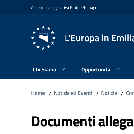
Vai al contenuto
Vai alla navigazione
Vai al footer
Assemblea legislativa Emilia-Romagna
L'Europa in Emi
Chi Siamo
Opportunità
Home
Notizie ed Eventi
Notizie
Com
/
/
/
Documenti allega