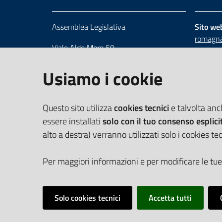
Assemblea Legislativa
Sito we
romagna
Viale Aldo Moro 50
Numero 
40127 Bologna
Scrivici
Usiamo i cookie
Centralino 051 5275226
Cerca telefoni e indirizzi
Questo sito utilizza
cookies tecnici
e talvolta an
essere installati
solo con il tuo consenso esplici
alto a destra) verranno utilizzati solo i cookies tec
Per maggiori informazioni e per modificare le tue
Solo cookies tecnici
Accetta tutti
Vai alla pagina
Cookie Policy
Privacy policy
Dichiarazione d