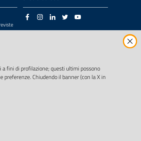
Facebook
Instagram
LinkedIn
Twitter
Youtube
previste
3/98/CE
 a fini di profilazione; questi ultimi possono
e preferenze. Chiudendo il banner (con la X in