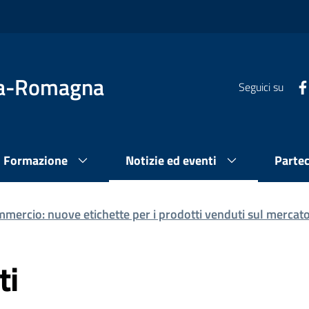
lia-Romagna
Seguici su
Formazione
Notizie ed eventi
Parte
mercio: nuove etichette per i prodotti venduti sul mercato
ti