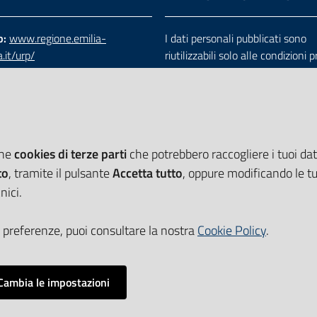
b:
www.regione.emilia-
I dati personali pubblicati sono
.it/urp/
riutilizzabili solo alle condizioni 
verde:
800.66.22.00
dalla direttiva comunitaria 200
:
e-mail
-
PEC
e dal d.lgs. 36/2006
che
cookies di terze parti
che potrebbero raccogliere i tuoi dati
to
, tramite il pulsante
Accetta tutto
, oppure modificando le tu
nici.
 preferenze, puoi consultare la nostra
Cookie Policy
.
Cambia le impostazioni
Impostazioni cookie
i accessibilità