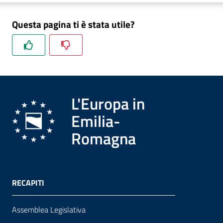
Questa pagina ti è stata utile?
Formazione
Notizie
ed
L'Europa in
eventi
Emilia-
Romagna
Partecipazione
Approfondimenti
RECAPITI
Assemblea Legislativa