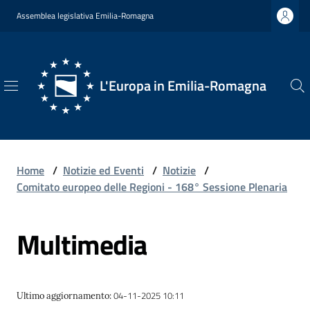
Vai al contenuto
Vai alla navigazione
Vai al footer
Assemblea legislativa Emilia-Romagna
L'Europa in Emilia-Romagna
L'Europa
in
Emilia-
Romagna
Home
/
Notizie ed Eventi
/
Notizie
/
Comitato europeo delle Regioni - 168° Sessione Plenaria
Multimedia
Chi
Siamo
04-11-2025 10:11
Ultimo aggiornamento
:
Opportunità