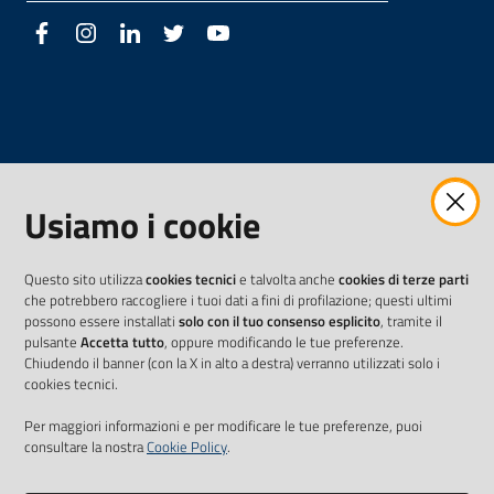
Facebook
Instagram
LinkedIn
Twitter
Youtube
Usiamo i cookie
Questo sito utilizza
cookies tecnici
e talvolta anche
cookies di terze parti
che potrebbero raccogliere i tuoi dati a fini di profilazione; questi ultimi
possono essere installati
solo con il tuo consenso esplicito
, tramite il
pulsante
Accetta tutto
, oppure modificando le tue preferenze.
Chiudendo il banner (con la X in alto a destra) verranno utilizzati solo i
cookies tecnici.
Per maggiori informazioni e per modificare le tue preferenze, puoi
consultare la nostra
Cookie Policy
.