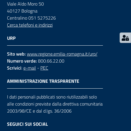
Viale Aldo Moro 50
40127 Bologna
Contatti
Centralino 051 5275226
Cerca telefoni e indirizzi
Seguici
URP
su
Sito web:
www.regione.emilia-romagna.it/urp/
Numero verde:
800.66.22.00
Scrivici
:
e-mail
-
PEC
AMMINISTRAZIONE TRASPARENTE
I dati personali pubblicati sono riutilizzabili solo
alle condizioni previste dalla direttiva comunitaria
2003/98/CE e dal d.lgs. 36/2006
SEGUICI SUI SOCIAL