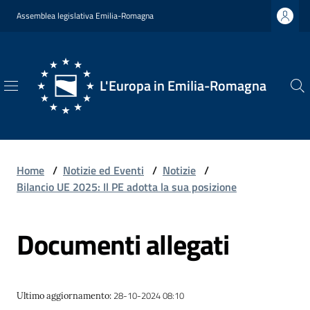
Vai al contenuto
Vai alla navigazione
Vai al footer
Assemblea legislativa Emilia-Romagna
L'Europa in Emilia-Romagna
L'Europa
in
Emilia-
Romagna
Home
/
Notizie ed Eventi
/
Notizie
/
Bilancio UE 2025: Il PE adotta la sua posizione
Documenti allegati
Chi
Siamo
28-10-2024 08:10
Ultimo aggiornamento
:
Opportunità