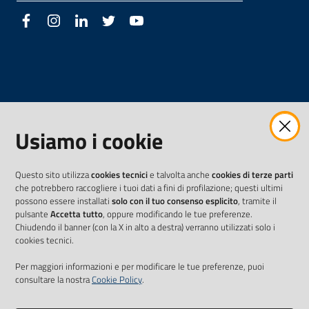
Facebook
Instagram
LinkedIn
Twitter
Youtube
Usiamo i cookie
Questo sito utilizza
cookies tecnici
e talvolta anche
cookies di terze parti
che potrebbero raccogliere i tuoi dati a fini di profilazione; questi ultimi
possono essere installati
solo con il tuo consenso esplicito
, tramite il
pulsante
Accetta tutto
, oppure modificando le tue preferenze.
Chiudendo il banner (con la X in alto a destra) verranno utilizzati solo i
cookies tecnici.
Per maggiori informazioni e per modificare le tue preferenze, puoi
consultare la nostra
Cookie Policy
.