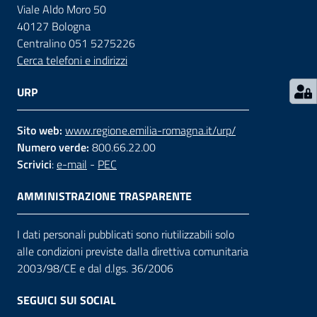
Viale Aldo Moro 50
40127 Bologna
Contatti
Centralino 051 5275226
Cerca telefoni e indirizzi
Seguici
URP
su
Sito web:
www.regione.emilia-romagna.it/urp/
Numero verde:
800.66.22.00
Scrivici
:
e-mail
-
PEC
AMMINISTRAZIONE TRASPARENTE
I dati personali pubblicati sono riutilizzabili solo
alle condizioni previste dalla direttiva comunitaria
2003/98/CE e dal d.lgs. 36/2006
SEGUICI SUI SOCIAL