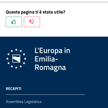
Questa pagina ti è stata utile?
Formazione
Notizie
ed
L'Europa in
eventi
Emilia-
Romagna
Partecipazione
Approfondimenti
RECAPITI
Assemblea Legislativa