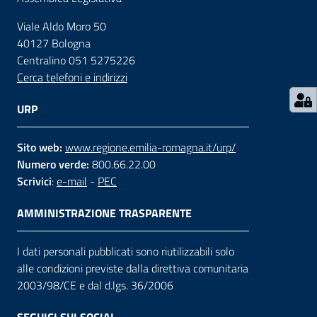
Viale Aldo Moro 50
Contatti
40127 Bologna
Centralino 051 5275226
Cerca telefoni e indirizzi
Seguici
su
URP
Sito web:
www.regione.emilia-romagna.it/urp/
Numero verde:
800.66.22.00
Scrivici
:
e-mail
-
PEC
AMMINISTRAZIONE TRASPARENTE
I dati personali pubblicati sono riutilizzabili solo
alle condizioni previste dalla direttiva comunitaria
2003/98/CE e dal d.lgs. 36/2006