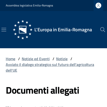
Vai al contenuto
Vai alla navigazione
Vai al footer
Assemblea legislativa Emilia-Romagna
L'Europa in Emilia-Romagna
L'Europa
in
Emilia-
Romagna
Home
/
Notizie ed Eventi
/
Notizie
/
Avviato il dialogo strategico sul futuro dell'agricoltura
dell'UE
Chi
Documenti allegati
Siamo
Opportunità