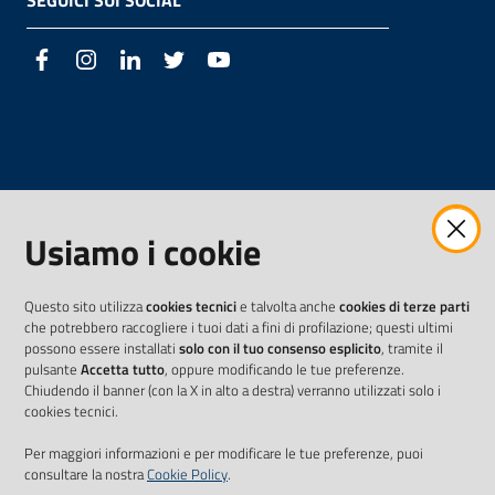
SEGUICI SUI SOCIAL
Facebook
Instagram
LinkedIn
Twitter
Youtube
Usiamo i cookie
Questo sito utilizza
cookies tecnici
e talvolta anche
cookies di terze parti
che potrebbero raccogliere i tuoi dati a fini di profilazione; questi ultimi
possono essere installati
solo con il tuo consenso esplicito
, tramite il
pulsante
Accetta tutto
, oppure modificando le tue preferenze.
Chiudendo il banner (con la X in alto a destra) verranno utilizzati solo i
cookies tecnici.
Per maggiori informazioni e per modificare le tue preferenze, puoi
consultare la nostra
Cookie Policy
.